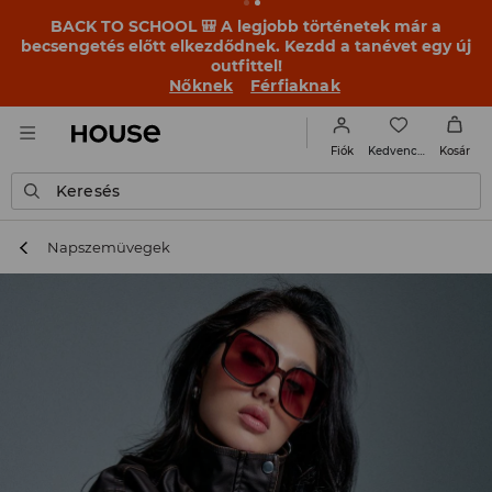
BACK TO SCHOOL 🎒 A legjobb történetek már a
becsengetés előtt elkezdődnek. Kezdd a tanévet egy új
outfittel!
Nőknek
Férfiaknak
Kedvencek
Fiók
Kosár
Keresés
Napszemüvegek