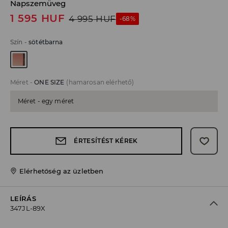
Napszemüveg
1 595
HUF
4 995
HUF
-68%
Szín
-
sötétbarna
Méret
-
ONE SIZE
(hamarosan elérhető)
Méret - egy méret
ÉRTESÍTÉST KÉREK
Elérhetőség az üzletben
LEÍRÁS
347JL-89X