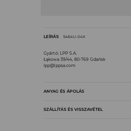
LEÍRÁS
5464U-04X
Gyártó
:
LPP S.A.
Łąkowa 39/44, 80-769 Gdańsk
lpp@lppsa.com
ANYAG ÉS ÁPOLÁS
Anyag I
:
60% POLIKARBONÁT, 40% AKRIL
SZÁLLÍTÁS ÉS VISSZAVÉTEL
MOSNI TILOS
Szállítási irányelvek
FEHÉRÍTŐSZER HASZNÁLATA TILOS