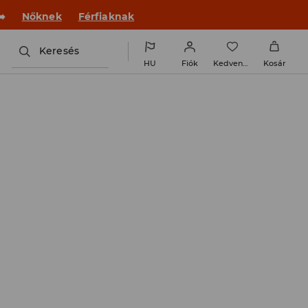
️
Nőknek
Férfiaknak
Keresés
HU
Fiók
Kedvencek
Kosár