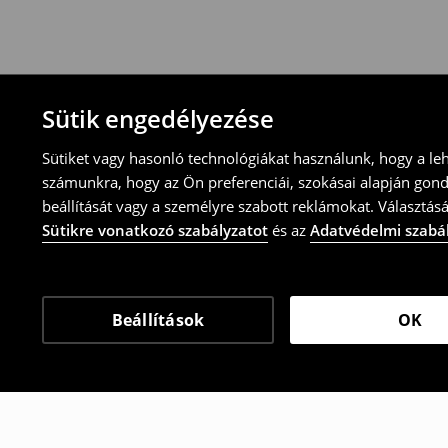
-töltsd ki az online visszaküldési nyomtat
⟶
További tudnivalók
Sütik engedélyezése
Sütiket vagy hasonló technológiákat használunk, hogy a le
számunkra, hogy az Ön preferenciái, szokásai alapján gon
beállítását vagy a személyre szabott reklámokat. Választásá
Sütikre vonatkozó szabályzatot
és az
Adatvédelmi szabá
Beállítások
OK