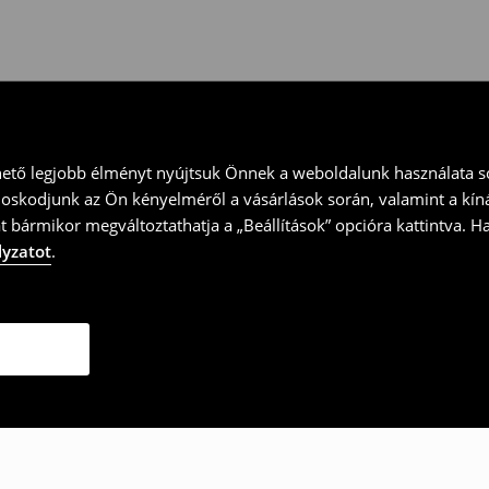
ványt és küld vissza a terméket
hető legjobb élményt nyújtsuk Önnek a weboldalunk használata so
doskodjunk az Ön kényelméről a vásárlások során, valamint a kín
t bármikor megváltoztathatja a „Beállítások” opcióra kattintva. H
lyzatot
.