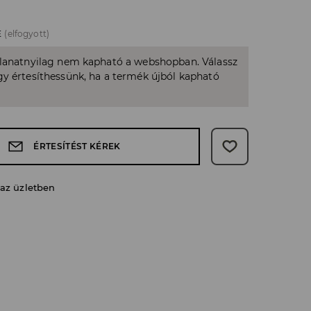
E
(elfogyott)
llanatnyilag nem kapható a webshopban. Válassz
y értesíthessünk, ha a termék újból kapható
ÉRTESÍTÉST KÉREK
 az üzletben