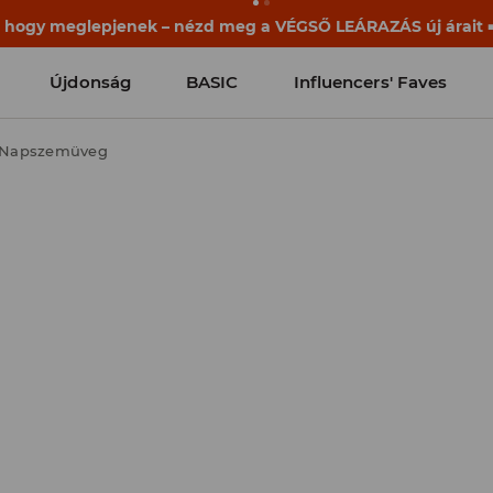
, hogy meglepjenek – nézd meg a VÉGSŐ LEÁRAZÁS új árait ➡
Újdonság
BASIC
Influencers' Faves
Napszemüveg