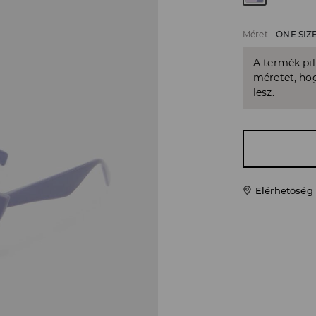
Méret
-
ONE SIZ
A termék pi
méretet, hog
lesz.
Elérhetőség