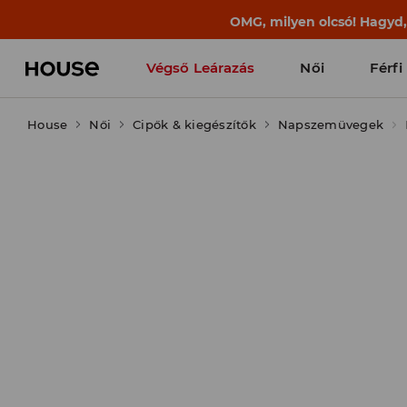
OMG, milyen olcsó! Hagyd
Végső Leárazás
Női
Férfi
House
Női
Cipők & kiegészítők
Napszemüvegek