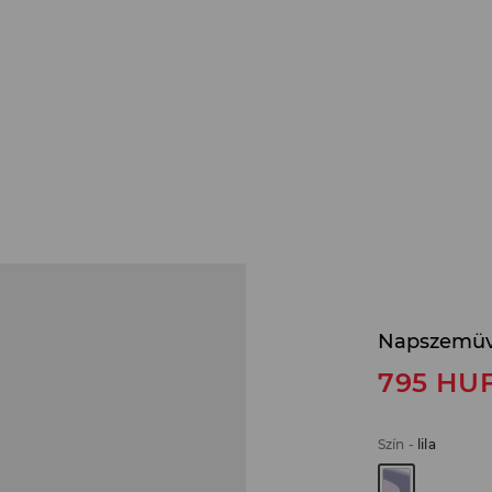
Napszemü
795
HU
Szín
-
lila