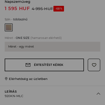
Napszemüveg
1 595
HUF
4 995
HUF
-68%
Szín
-
többszínű
Méret
-
ONE SIZE
(hamarosan elérhető)
Méret - egy méret
ÉRTESÍTÉST KÉREK
Elérhetőség az üzletben
LEÍRÁS
920KN-MLC