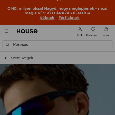
OMG, milyen olcsó! Hagyd, hogy meglepjenek – nézd
meg a VÉGSŐ LEÁRAZÁS új árait ➡️
Nőknek
Férfiaknak
Kedvencek
Fiók
Kosár
Keresés
Szemüvegek