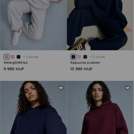
+
3
színek
+
5
színek
Melegítőfelső
Kapucnis pulóver
9 995 HUF
13 995 HUF