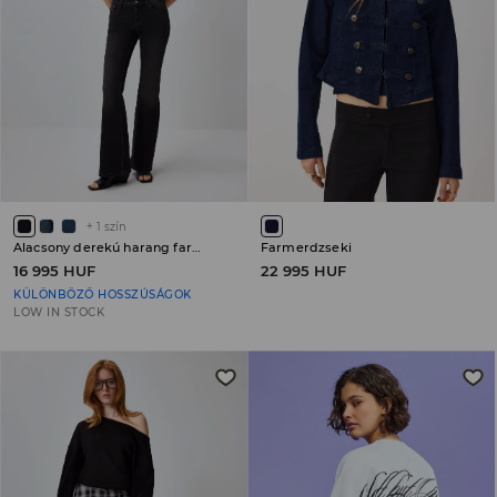
+
1
szín
Alacsony derekú harang farmer PETITE
Farmerdzseki
16 995 HUF
22 995 HUF
KÜLÖNBÖZŐ HOSSZÚSÁGOK
LOW IN STOCK