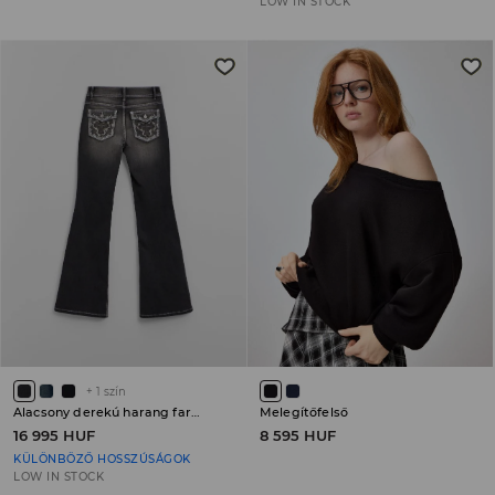
LOW IN STOCK
+
1
szín
Alacsony derekú harang farmer PETITE
Melegítőfelső
16 995 HUF
8 595 HUF
KÜLÖNBÖZŐ HOSSZÚSÁGOK
LOW IN STOCK