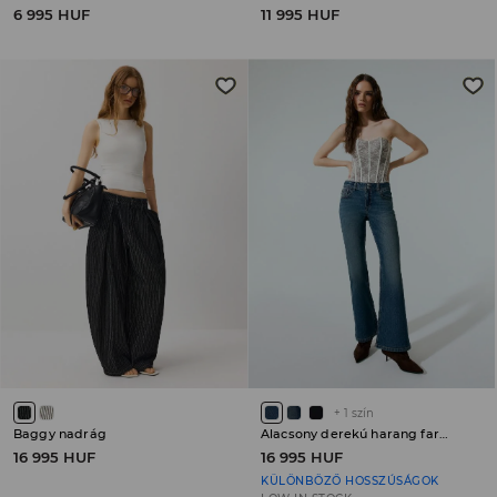
6 995 HUF
11 995 HUF
+
1
szín
Baggy nadrág
Alacsony derekú harang farmer PETITE
16 995 HUF
16 995 HUF
KÜLÖNBÖZŐ HOSSZÚSÁGOK