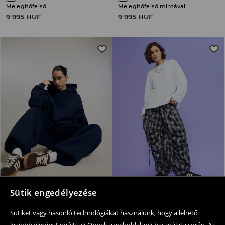
Melegítőfelső
Melegítőfelső mintával
9 995 HUF
9 995 HUF
Sütik engedélyezése
+
5
színek
Melegítőnadrág
Baggy nadrág
Sütiket vagy hasonló technológiákat használunk, hogy a lehető
11 995 HUF
14 995 HUF