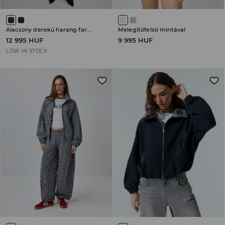
Alacsony derekú harang farmer
Melegítőfelső mintával
12 995 HUF
9 995 HUF
LOW IN STOCK