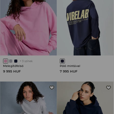
+
3
színek
Melegítőfelső
Póló mintával
9 995 HUF
7 995 HUF