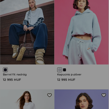
Barrel fit nadrág
Kapucnis pulóver
12 995 HUF
12 995 HUF