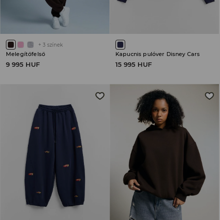
+
3
színek
Melegítőfelső
Kapucnis pulóver Disney Cars
9 995 HUF
15 995 HUF