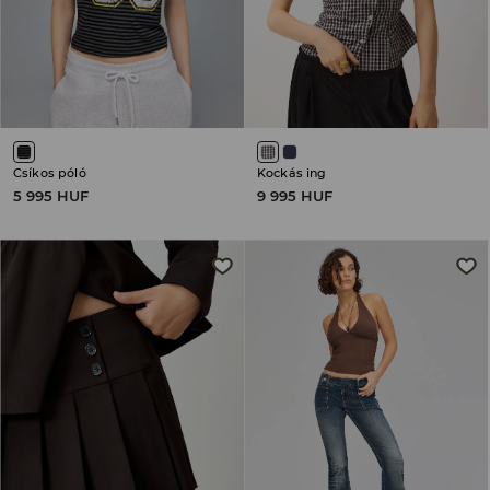
Csíkos póló
Kockás ing
5 995 HUF
9 995 HUF