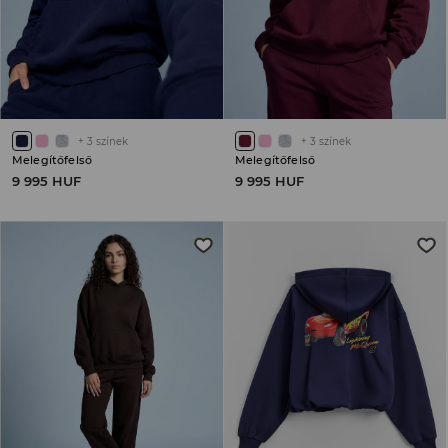
+
3
színek
+
3
színek
Melegítőfelső
Melegítőfelső
9 995 HUF
9 995 HUF