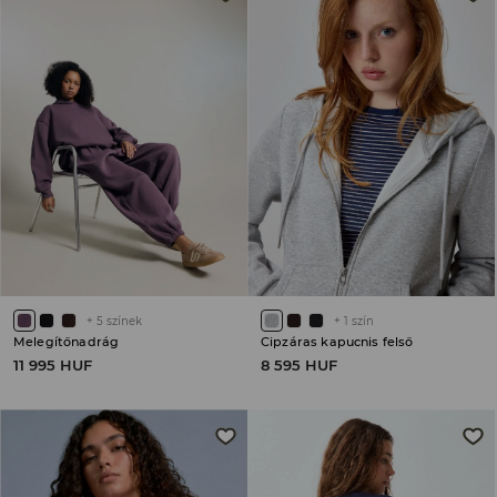
+
5
színek
+
1
szín
Melegítőnadrág
Cipzáras kapucnis felső
11 995 HUF
8 595 HUF