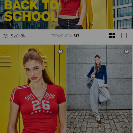
Szűrők
TERMÉKEK
:
317