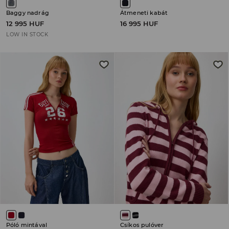
Baggy nadrág
Átmeneti kabát
12 995 HUF
16 995 HUF
LOW IN STOCK
Póló mintával
Csíkos pulóver