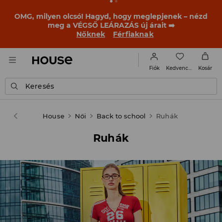
OMG, milyen olcsó! Hagyd, hogy meglepjenek – nézd
meg a VÉGSŐ LEÁRAZÁS új árait ➡️
Nőknek
Férfiaknak
Kedvencek
Fiók
Kosár
Keresés
House
Női
Back to school
Ruhák
Ruhák