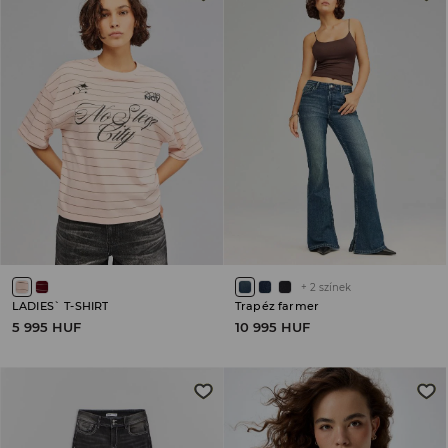
+
2
színek
LADIES` T-SHIRT
Trapéz farmer
5 995 HUF
10 995 HUF