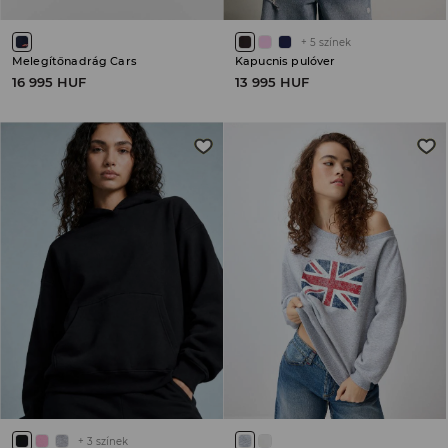
+
5
színek
Melegítőnadrág Cars
Kapucnis pulóver
16 995 HUF
13 995 HUF
+
3
színek