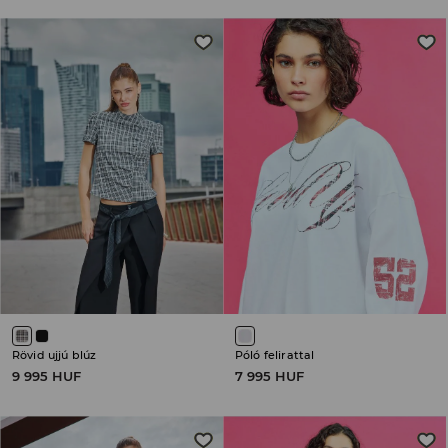
Rövid ujjú blúz
Póló felirattal
9 995 HUF
7 995 HUF