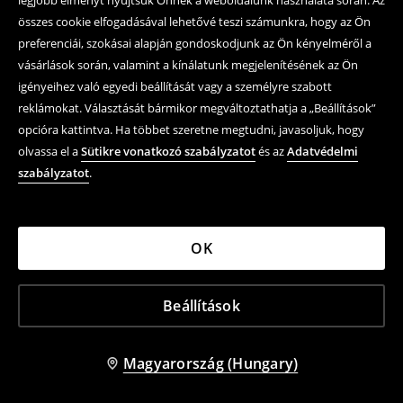
legjobb élményt nyújtsuk Önnek a weboldalunk használata során. Az
összes cookie elfogadásával lehetővé teszi számunkra, hogy az Ön
preferenciái, szokásai alapján gondoskodjunk az Ön kényelméről a
vásárlások során, valamint a kínálatunk megjelenítésének az Ön
igényeihez való egyedi beállítását vagy a személyre szabott
reklámokat. Választását bármikor megváltoztathatja a „Beállítások”
opcióra kattintva. Ha többet szeretne megtudni, javasoljuk, hogy
olvassa el a
Sütikre vonatkozó szabályzatot
és az
Adatvédelmi
szabályzatot
.
OK
Beállítások
+
1
szín
+
1
szín
Cipzáras kapucnis felső
Cipzáras kapucnis felső
8 595 HUF
8 595 HUF
Magyarország (Hungary)