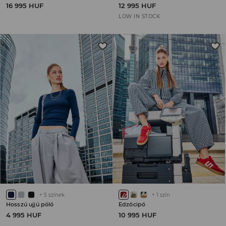
16 995 HUF
12 995 HUF
LOW IN STOCK
+
5
színek
+
1
szín
Hosszú ujjú póló
Edzőcipő
4 995 HUF
10 995 HUF