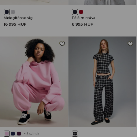
Melegítőnadrág
Póló mintával
16 995 HUF
6 995 HUF
+
5
színek