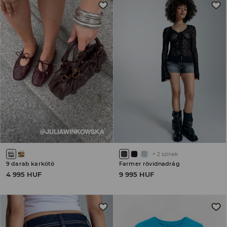
+
2
színek
9 darab karkötő
Farmer rövidnadrág
4 995 HUF
9 995 HUF