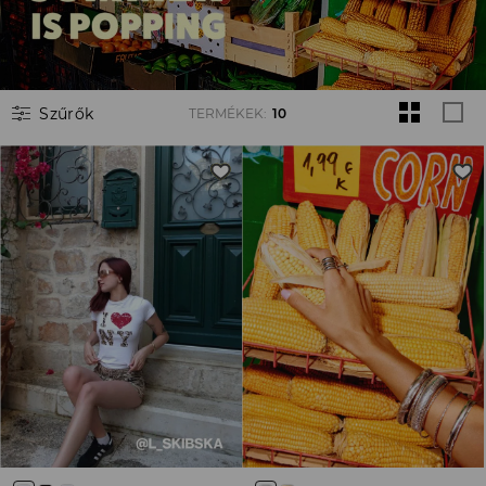
Szűrők
TERMÉKEK
:
10