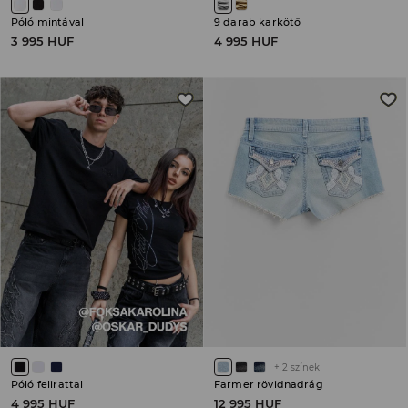
Póló mintával
9 darab karkötő
3 995 HUF
4 995 HUF
+
2
színek
Póló felirattal
Farmer rövidnadrág
4 995 HUF
12 995 HUF