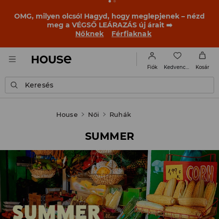
BACK TO SCHOOL
📒
A legjobb történetek már a
becsengetés előtt elkezdődnek. Kezdd a tanévet egy új
outfittel!
Nőknek
Férfiaknak
Kedvencek
Fiók
Kosár
Keresés
House
Női
Ruhák
SUMMER