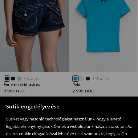
+
2
színek
+
13
színek
Farmer rövidnadrág
Póló
9 995 HUF
2 995 HUF
Sütik engedélyezése
Sütiket vagy hasonló technológiákat használunk, hogy a lehető
legjobb élményt nyújtsuk Önnek a weboldalunk használata során. Az
Kövessen minket
összes cookie elfogadásával lehetővé teszi számunkra, hogy az Ön