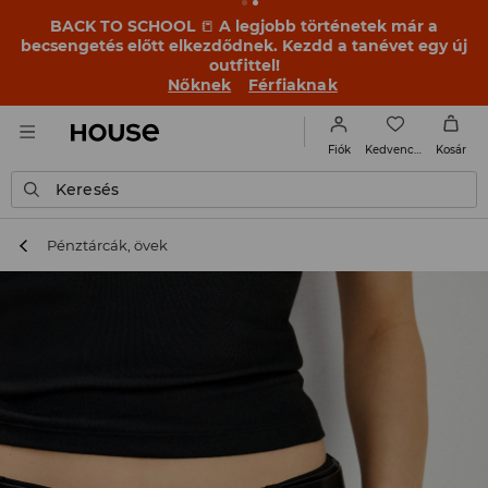
BACK TO SCHOOL
📒
A legjobb történetek már a
becsengetés előtt elkezdődnek. Kezdd a tanévet egy új
outfittel!
Nőknek
Férfiaknak
Kedvencek
Fiók
Kosár
Keresés
Pénztárcák, övek