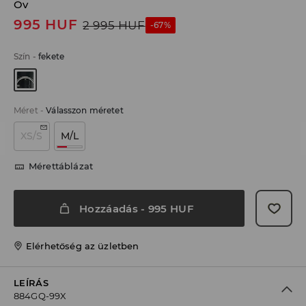
Öv
995
HUF
2 995
HUF
-67%
Szín
-
fekete
Méret
-
Válasszon méretet
XS/S
M/L
Mérettáblázat
Hozzáadás
-
995
HUF
Elérhetőség az üzletben
LEÍRÁS
884GQ-99X