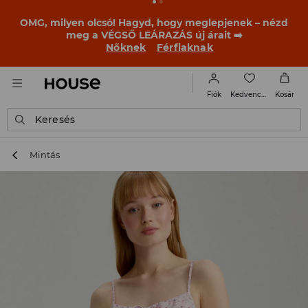
BACK TO SCHOOL
📒
A legjobb történetek már a
becsengetés előtt elkezdődnek. Kezdd a tanévet egy új
outfittel!
Nőknek
Férfiaknak
Kedvencek
Fiók
Kosár
Keresés
Mintás