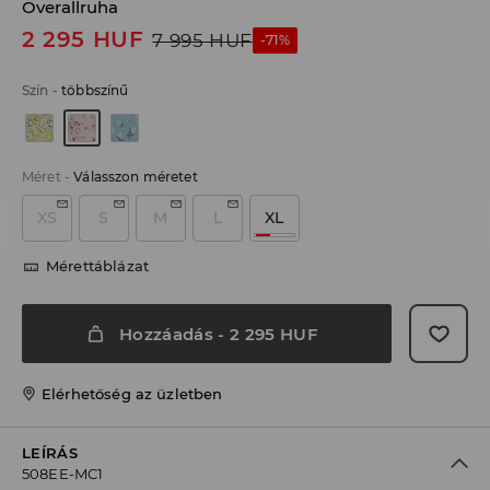
Overallruha
2 295
HUF
7 995
HUF
-71%
Szín
-
többszínű
Méret
-
Válasszon méretet
XS
S
M
L
XL
Mérettáblázat
Hozzáadás
-
2 295
HUF
Elérhetőség az üzletben
LEÍRÁS
508EE-MC1