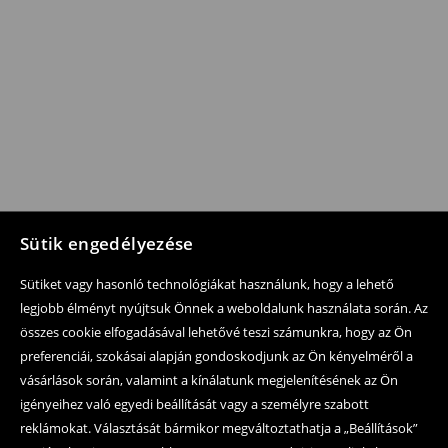
Sütik engedélyezése
Sütiket vagy hasonló technológiákat használunk, hogy a lehető
legjobb élményt nyújtsuk Önnek a weboldalunk használata során. Az
összes cookie elfogadásával lehetővé teszi számunkra, hogy az Ön
preferenciái, szokásai alapján gondoskodjunk az Ön kényelméről a
vásárlások során, valamint a kínálatunk megjelenítésének az Ön
igényeihez való egyedi beállítását vagy a személyre szabott
reklámokat. Választását bármikor megváltoztathatja a „Beállítások”