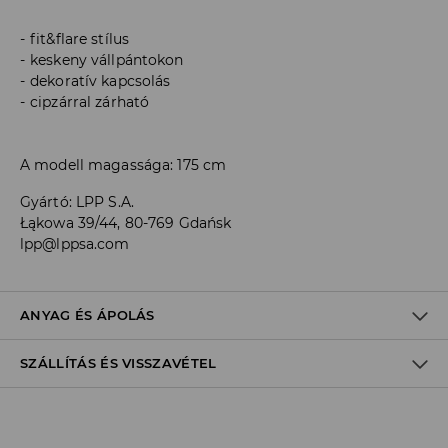
fit&flare stílus
keskeny vállpántokon
dekoratív kapcsolás
cipzárral zárható
A modell magassága: 175 cm
Gyártó
:
LPP S.A.
Łąkowa 39/44, 80-769 Gdańsk
lpp@lppsa.com
ANYAG ÉS ÁPOLÁS
SZÁLLÍTÁS ÉS VISSZAVÉTEL
ELSŐ SZÖVET
:
100% POLIÉSZTER
ELSŐ BÉLÉS
:
100% POLIÉSZTER
Szállítási irányelvek
KÜLÖN VAGY HASONLÓ SZÍNŰEKKEL KELL MOSNI