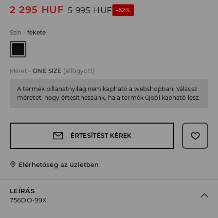
2 295
HUF
5 995
HUF
-62%
Szín
-
fekete
Méret
-
ONE SIZE
(elfogyott)
A termék pillanatnyilag nem kapható a webshopban. Válassz
méretet, hogy értesíthessünk, ha a termék újból kapható lesz.
ÉRTESÍTÉST KÉREK
Elérhetőség az üzletben
LEÍRÁS
756DO-99X