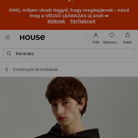
BACK TO SCHOOL
📒
A legjobb történetek már a
becsengetés előtt elkezdődnek. Kezdd a tanévet egy új
outfittel!
Nőknek
Férfiaknak
Kedvencek
Fiók
Kosár
Keresés
Erszények és övtáskák