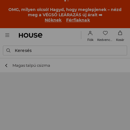
BACK TO SCHOOL
📒
A legjobb történetek már a
becsengetés előtt elkezdődnek. Kezdd a tanévet egy új
outfittel!
Nőknek
Férfiaknak
Kedvencek
Fiók
Kosár
Keresés
Magas talpú csizma