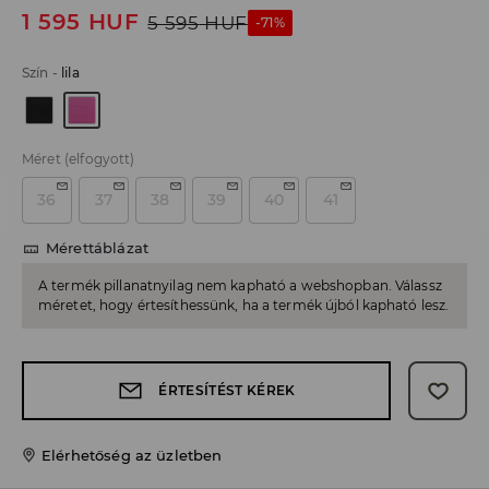
1 595
HUF
5 595
HUF
-71%
Szín
-
lila
Méret
(elfogyott)
36
37
38
39
40
41
Mérettáblázat
A termék pillanatnyilag nem kapható a webshopban. Válassz
méretet, hogy értesíthessünk, ha a termék újból kapható lesz.
ÉRTESÍTÉST KÉREK
Elérhetőség az üzletben