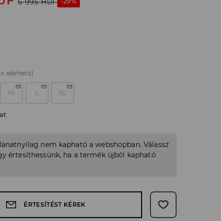
UF
-29%
6 995
HUF
n elérhető)
M
L
XL
at
llanatnyilag nem kapható a webshopban. Válassz
y értesíthessünk, ha a termék újból kapható
ÉRTESÍTÉST KÉREK