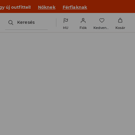
 új outfittel!
Nőknek
Férfiaknak
Keresés
HU
Fiók
Kedvencek
Kosár