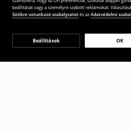
számunkra, hogy az Ön preferenciái, szokásai alapján gon
beállítását vagy a személyre szabott reklámokat. Választásá
Sütikre vonatkozó szabályzatot
és az
Adatvédelmi szabá
Beállítások
OK
Más vásárlók is választ