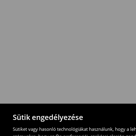
rendelések
esetén
!
Az
összeg
azonban
vonatkozik
.
⟶
További információ
Visszavételi irányelvek
-Magyarországon bármelyik House üzletbe
blokkal/számlával
-online üzleten keresztül
-töltsd ki az online visszaküldési nyomtat
⟶
További tudnivalók
Sütik engedélyezése
Sütiket vagy hasonló technológiákat használunk, hogy a le