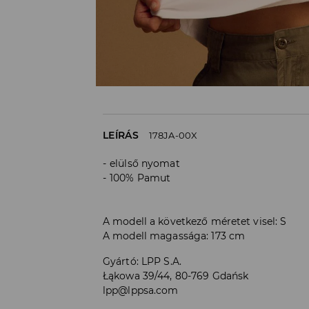
LEÍRÁS
178JA-00X
elülső nyomat
100% Pamut
A modell a következő méretet visel: S
A modell magassága: 173 cm
Gyártó
:
LPP S.A.
Łąkowa 39/44, 80-769 Gdańsk
lpp@lppsa.com