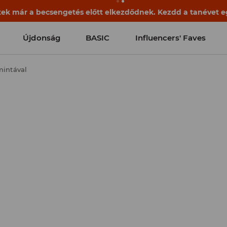
ek már a becsengetés előtt elkezdődnek. Kezdd a tanévet egy
Újdonság
BASIC
Influencers' Faves
mintával