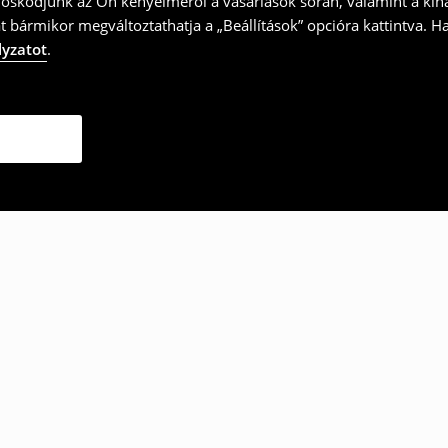
doskodjunk az Ön kényelméről a vásárlások során, valamint a kín
t bármikor megváltoztathatja a „Beállítások” opcióra kattintva. H
lyzatot
.
ották