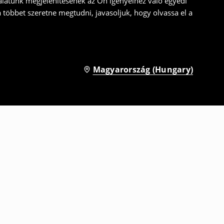
álatunk megjelenítésének az Ön igényeihez való egyedi
a többet szeretne megtudni, javasoljuk, hogy olvassa el a
Magyarország (Hungary)