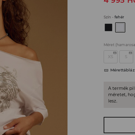
4 995
H
Szín
-
fehér
Méret
(hamarosa
XS
S
Mérettábláz
A termék pi
méretet, hog
lesz.