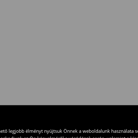
csak
a
teljes
árú
termékekre
 vidd vissza a terméket
ványt és küld vissza a terméket
hető legjobb élményt nyújtsuk Önnek a weboldalunk használata so