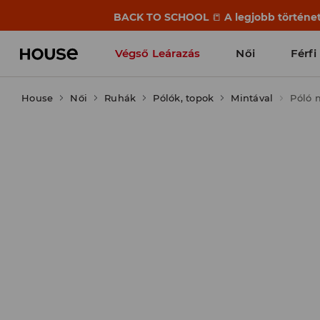
BACK TO SCHOOL
📒
A legjobb történet
Végső Leárazás
Női
Férfi
House
Női
Ruhák
Pólók, topok
Mintával
Póló 