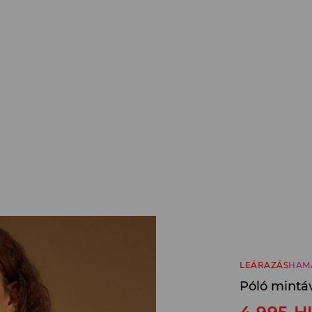
LEÁRAZÁS
HAM
Póló mintá