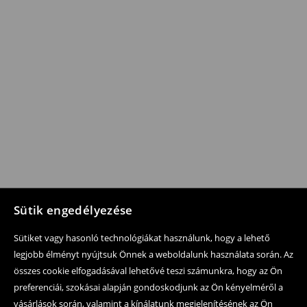
Sütik engedélyezése
Sütiket vagy hasonló technológiákat használunk, hogy a lehető
legjobb élményt nyújtsuk Önnek a weboldalunk használata során. Az
összes cookie elfogadásával lehetővé teszi számunkra, hogy az Ön
preferenciái, szokásai alapján gondoskodjunk az Ön kényelméről a
vásárlások során, valamint a kínálatunk megjelenítésének az Ön