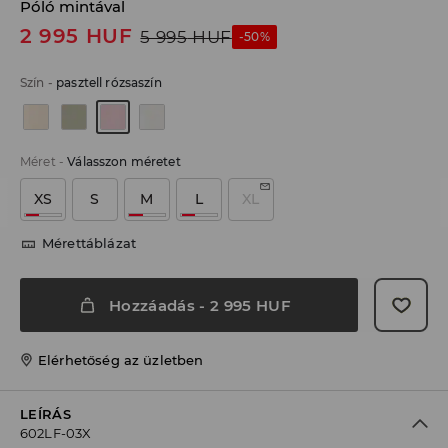
Póló mintával
2 995
HUF
5 995
HUF
-50%
Szín
-
pasztell rózsaszín
Méret
-
Válasszon méretet
XS
S
M
L
XL
Mérettáblázat
Hozzáadás
-
2 995
HUF
Elérhetőség az üzletben
LEÍRÁS
602LF-03X