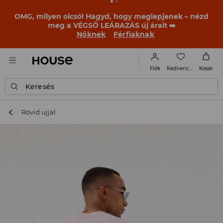
OMG, milyen olcsó! Hagyd, hogy meglepjenek – nézd
meg a VÉGSŐ LEÁRAZÁS új árait ➡️
Nőknek
Férfiaknak
Kedvencek
Fiók
Kosár
Keresés
Rövid ujjal