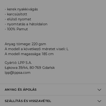
kerek nyakkivágás
karcsúsított
elülső nyomat
nyomtatás a hátoldalon
100% Pamut
Anyag tömege: 220 gsm
A modell a következő méretet viseli: L
A modell magassága: 185 cm
Gyártó
:
LPP S.A.
Łąkowa 39/44, 80-769 Gdańsk
lpp@lppsa.com
ANYAG ÉS ÁPOLÁS
SZÁLLÍTÁS ÉS VISSZAVÉTEL
ELSŐ SZÖVET
:
100% PAMUT