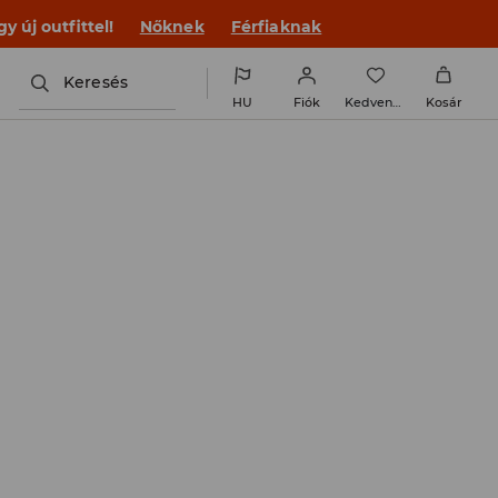
 új outfittel!
Nőknek
Férfiaknak
Keresés
HU
Fiók
Kedvencek
Kosár