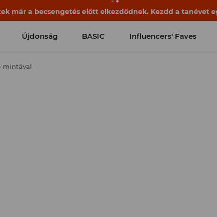
ek már a becsengetés előtt elkezdődnek. Kezdd a tanévet egy
Újdonság
BASIC
Influencers' Faves
ó mintával