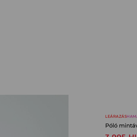
LEÁRAZÁS
HAM
Póló mintá