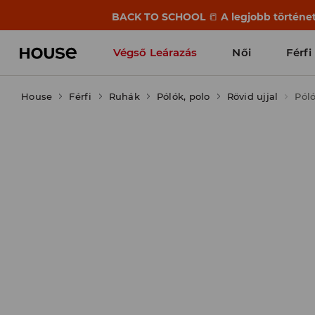
BACK TO SCHOOL
📒
A legjobb történet
Végső Leárazás
Női
Férfi
House
Férfi
Ruhák
Pólók, polo
Rövid ujjal
Pól