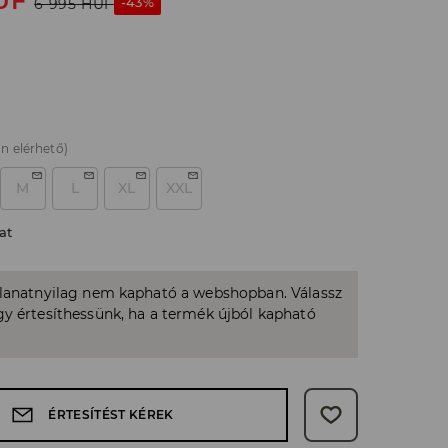
UF
-43%
6 995
HUF
n elérhető)
M
L
XL
XXL
at
llanatnyilag nem kapható a webshopban. Válassz
y értesíthessünk, ha a termék újból kapható
ÉRTESÍTÉST KÉREK