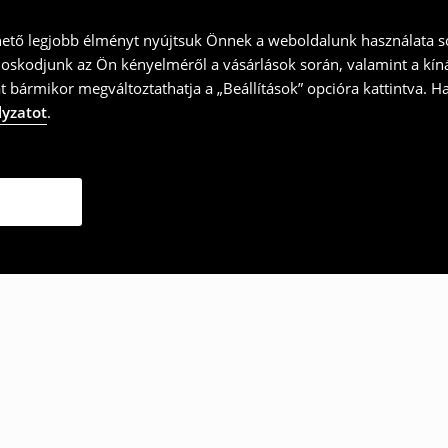
hető legjobb élményt nyújtsuk Önnek a weboldalunk használata so
doskodjunk az Ön kényelméről a vásárlások során, valamint a kín
t bármikor megváltoztathatja a „Beállítások” opcióra kattintva. H
lyzatot
.