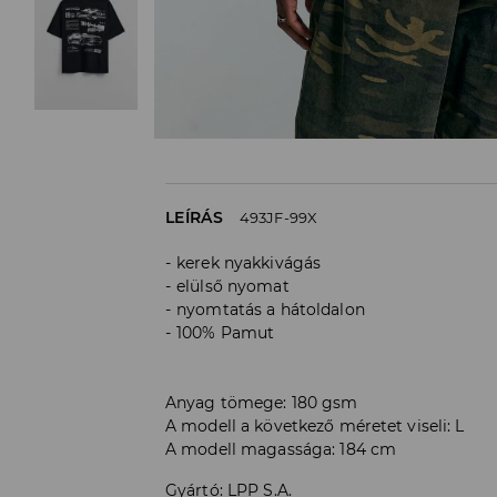
LEÍRÁS
493JF-99X
kerek nyakkivágás
elülső nyomat
nyomtatás a hátoldalon
100% Pamut
Anyag tömege: 180 gsm
A modell a következő méretet viseli: L
A modell magassága: 184 cm
Gyártó
:
LPP S.A.