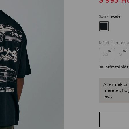
3 995
H
Szín
-
fekete
Méret
(hamarosa
XS
S
Mérettábláz
A termék pi
méretet, hog
lesz.