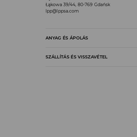
Łąkowa 39/44, 80-769 Gdańsk
lpp@lppsa.com
ANYAG ÉS ÁPOLÁS
100% PAMUT
SZÁLLÍTÁS ÉS VISSZAVÉTEL
Szállítási irányelvek
Áruházi
átvétel
House
(5 - 10 munkanap
0,00 HUF
/ Online fizetés (PayPal, PayU, Google 
DPD Pickup Point
(5 - 10 munkanap)
1195
HUF*
/ Online fizetés (PayPal, PayU, Google 
Packeta átvételi pontok
(5 - 10 munkan
1300
HUF*
/ Online fizetés (PayPal, PayU, Google
Futárszolgálat - Online fizetés
(5 - 10 
1395
HUF*
/ Online fizetés (PayPal, PayU, Google