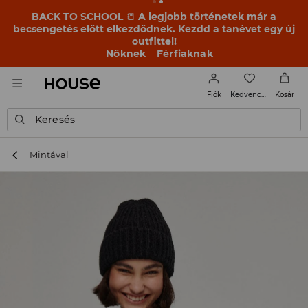
BACK TO SCHOOL
📒
A legjobb történetek már a
becsengetés előtt elkezdődnek. Kezdd a tanévet egy új
outfittel!
Nőknek
Férfiaknak
Kedvencek
Fiók
Kosár
Keresés
Mintával