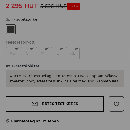
2 295
HUF
5 595
HUF
-59%
Szín
-
sötétszürke
Méret
(elfogyott)
XS
S
M
L
XL
Mérettáblázat
A termék pillanatnyilag nem kapható a webshopban. Válassz
méretet, hogy értesíthessünk, ha a termék újból kapható lesz.
ÉRTESÍTÉST KÉREK
Elérhetőség az üzletben