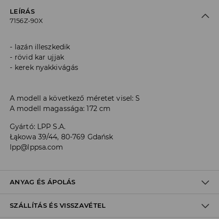
LEÍRÁS
7156Z-90X
lazán illeszkedik
rövid kar ujjak
kerek nyakkivágás
A modell a következő méretet visel: S
A modell magassága: 172 cm
Gyártó
:
LPP S.A.
Łąkowa 39/44, 80-769 Gdańsk
lpp@lppsa.com
ANYAG ÉS ÁPOLÁS
SZÁLLÍTÁS ÉS VISSZAVÉTEL
Anyag I
:
100% PAMUT