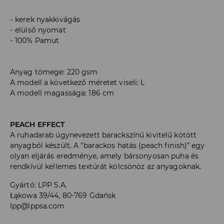
kerek nyakkivágás
elülső nyomat
100% Pamut
Anyag tömege: 220 gsm
A modell a következő méretet viseli: L
A modell magassága: 186 cm
PEACH EFFECT
A ruhadarab úgynevezett barackszínű kivitelű kötött
anyagból készült. A "barackos hatás (peach finish)” egy
olyan eljárás eredménye, amely bársonyosan puha és
rendkívül kellemes textúrát kölcsönöz az anyagoknak.
Gyártó
:
LPP S.A.
Łąkowa 39/44, 80-769 Gdańsk
lpp@lppsa.com