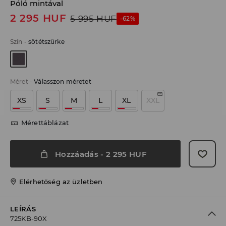
Póló mintával
2 295
HUF
5 995
HUF
-62%
Szín
-
sötétszürke
Méret
-
Válasszon méretet
XS
S
M
L
XL
XXL
Mérettáblázat
Hozzáadás
-
2 295
HUF
Elérhetőség az üzletben
LEÍRÁS
725KB-90X