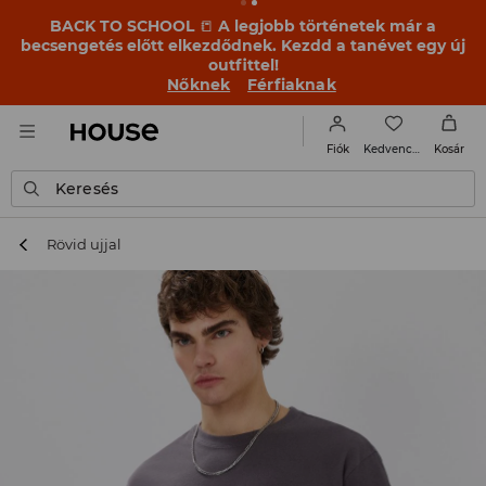
BACK TO SCHOOL
📒
A legjobb történetek már a
becsengetés előtt elkezdődnek. Kezdd a tanévet egy új
outfittel!
Nőknek
Férfiaknak
Kedvencek
Fiók
Kosár
Keresés
Rövid ujjal