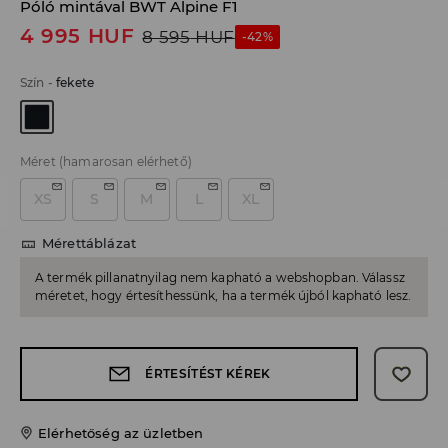
Póló mintával BWT Alpine F1
4 995
HUF
8 595
HUF
-42%
Szín
-
fekete
Méret
(hamarosan elérhető)
XS
S
M
L
XL
Mérettáblázat
A termék pillanatnyilag nem kapható a webshopban. Válassz
méretet, hogy értesíthessünk, ha a termék újból kapható lesz.
ÉRTESÍTÉST KÉREK
Elérhetőség az üzletben