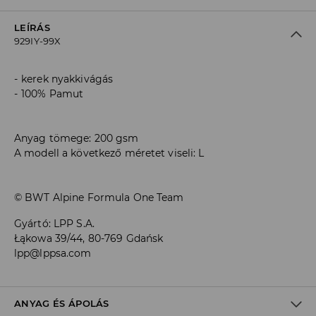
LEÍRÁS
929IY-99X
kerek nyakkivágás
100% Pamut
Anyag tömege: 200 gsm
A modell a következő méretet viseli: L
© BWT Alpine Formula One Team
Gyártó
:
LPP S.A.
Łąkowa 39/44, 80-769 Gdańsk
lpp@lppsa.com
ANYAG ÉS ÁPOLÁS