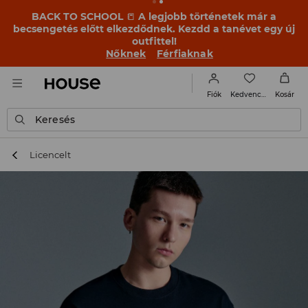
BACK TO SCHOOL
📒
A legjobb történetek már a
becsengetés előtt elkezdődnek. Kezdd a tanévet egy új
outfittel!
Nőknek
Férfiaknak
Kedvencek
Fiók
Kosár
Keresés
Licencelt