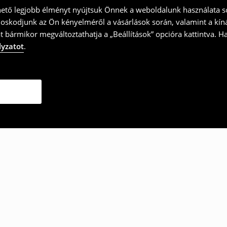
hető legjobb élményt nyújtsuk Önnek a weboldalunk használata so
doskodjunk az Ön kényelméről a vásárlások során, valamint a kín
t bármikor megváltoztathatja a „Beállítások” opcióra kattintva. H
lyzatot
.