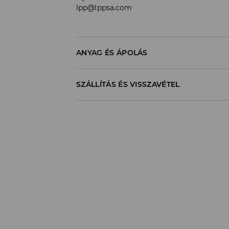
lpp@lppsa.com
ANYAG ÉS ÁPOLÁS
100% POLIÉSZTER
SZÁLLÍTÁS ÉS VISSZAVÉTEL
Szállítási irányelvek
Áruházi
átvétel
House
(5 - 10 munkanap
0,00 HUF
/ Online fizetés (PayPal, PayU, Google 
DPD Pickup Point
(5 - 10 munkanap)
1195
HUF*
/ Online fizetés (PayPal, PayU, Google 
Packeta átvételi pontok
(5 - 10 munkan
1300
HUF*
/ Online fizetés (PayPal, PayU, Google
Futárszolgálat - Online fizetés
(5 - 10 
1395
HUF*
/ Online fizetés (PayPal, PayU, Google
Futárszolgálat - Utánvétes fizetés
(5 - 