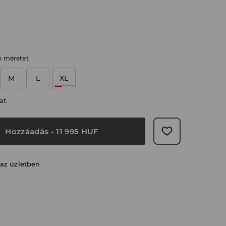
n méretet
M
L
XL
at
Hozzáadás
-
11 995
HUF
 az üzletben