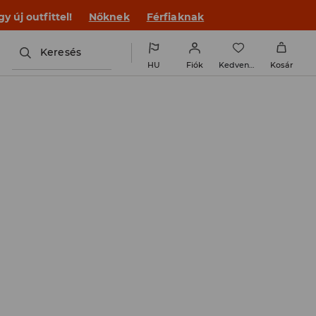
 új outfittel!
Nőknek
Férfiaknak
Keresés
HU
Fiók
Kedvencek
Kosár