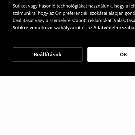
Sütiket vagy hasonló technológiákat használunk, hogy a le
számunkra, hogy az Ön preferenciái, szokásai alapján gon
beállítását vagy a személyre szabott reklámokat. Választásá
Sütikre vonatkozó szabályzatot
és az
Adatvédelmi szabá
Beállítások
OK