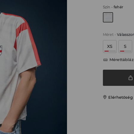
Szín
-
fehér
Méret
-
Válasszo
XS
S
Mérettábláz
Elérhetőség