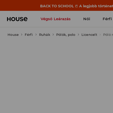
BACK TO SCHOOL
📒
A legjobb történet
Végső Leárazás
Női
Férfi
House
Férfi
Ruhák
Pólók, polo
Licencelt
Póló 