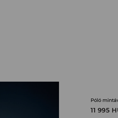
Póló mintá
11 995
H