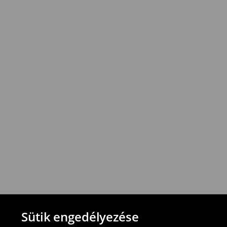
1895
HUF*
/
Utánvétes fizetés
*
A
kiszállítás
ingyenes
12
000
Ft
vagy
a
rendelések
esetén
!
Az
összeg
azonban
vonatkozik
.
⟶
További információ
Visszavételi irányelvek
-Magyarországon bármelyik House üzletbe
blokkal/számlával
-online üzleten keresztül
-töltsd ki az online visszaküldési nyomtat
⟶
További tudnivalók
Sütik engedélyezése