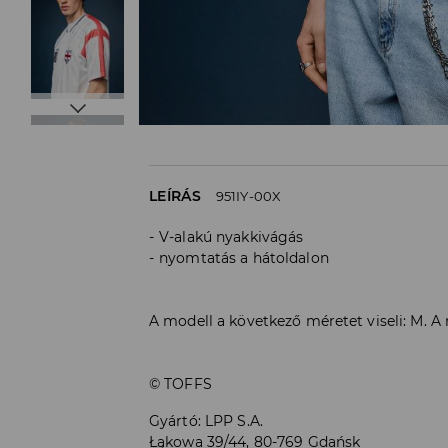
LEÍRÁS
951IY-00X
V-alakú nyakkivágás
nyomtatás a hátoldalon
A modell a következő méretet viseli: M. 
© TOFFS
Gyártó
:
LPP S.A.
Łąkowa 39/44, 80-769 Gdańsk