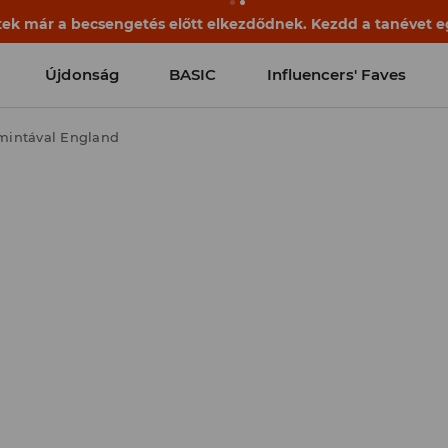
ek már a becsengetés előtt elkezdődnek. Kezdd a tanévet egy
Újdonság
BASIC
Influencers' Faves
mintával England