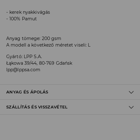
kerek nyakkivágás
100% Pamut
Anyag tömege: 200 gsm
A modell a következő méretet viseli: L
Gyártó
:
LPP S.A.
Łąkowa 39/44, 80-769 Gdańsk
lpp@lppsa.com
ANYAG ÉS ÁPOLÁS
SZÁLLÍTÁS ÉS VISSZAVÉTEL
100% PAMUT
Szállítási irányelvek
Áruházi
átvétel
House
(5 - 10 munkanap)