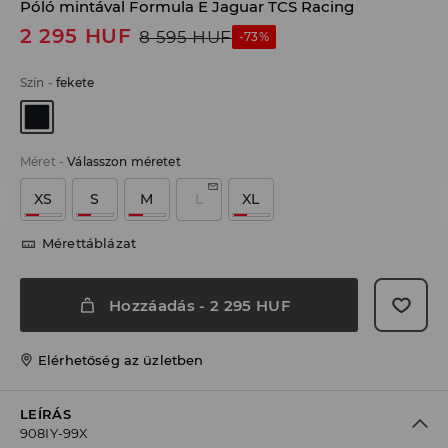
Póló mintával Formula E Jaguar TCS Racing
2 295
HUF
8 595
HUF
-73%
Szín
-
fekete
Méret
-
Válasszon méretet
XS
S
M
L
XL
Mérettáblázat
Hozzáadás
-
2 295
HUF
Elérhetőség az üzletben
LEÍRÁS
908IY-99X