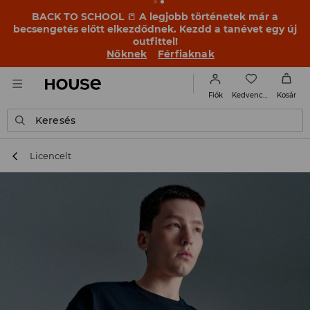
BACK TO SCHOOL
📒
A legjobb történetek már a
becsengetés előtt elkezdődnek. Kezdd a tanévet egy új
outfittel!
Nőknek
Férfiaknak
Kedvencek
Fiók
Kosár
Keresés
Licencelt