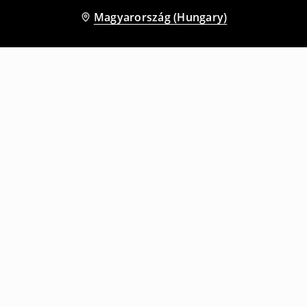
Magyarország (Hungary)
Más vásárlók is választották
Póló mintával
Póló mintával