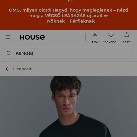
BACK TO SCHOOL
📒
A legjobb történetek már a
becsengetés előtt elkezdődnek. Kezdd a tanévet egy új
outfittel!
Nőknek
Férfiaknak
Kedvencek
Fiók
Kosár
Keresés
Licencelt