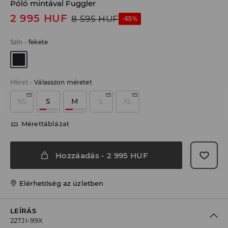
Póló mintával Fuggler
2 995
HUF
8 595
HUF
-65%
Szín
-
fekete
Méret
-
Válasszon méretet
XS
S
M
L
XL
Mérettáblázat
Hozzáadás
-
2 995
HUF
Elérhetőség az üzletben
LEÍRÁS
227JI-99X