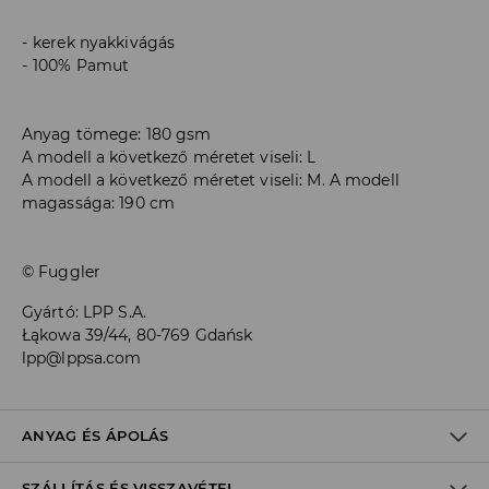
kerek nyakkivágás
100% Pamut
Anyag tömege: 180 gsm
A modell a következő méretet viseli: L
A modell a következő méretet viseli: M. A modell
magassága: 190 cm
© Fuggler
Gyártó
:
LPP S.A.
Łąkowa 39/44, 80-769 Gdańsk
lpp@lppsa.com
ANYAG ÉS ÁPOLÁS
SZÁLLÍTÁS ÉS VISSZAVÉTEL