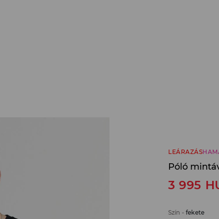
LEÁRAZÁS
HAM
Póló mintá
3 995
H
Szín
-
fekete