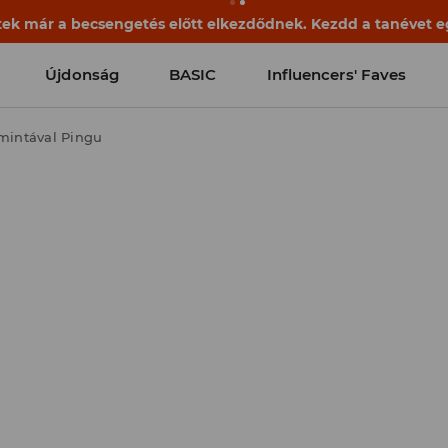
ek már a becsengetés előtt elkezdődnek. Kezdd a tanévet egy
Újdonság
BASIC
Influencers' Faves
mintával Pingu