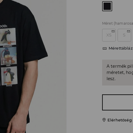
Méret
(hamarosa
XS
S
Mérettábláz
A termék pi
méretet, hog
lesz.
Elérhetőség