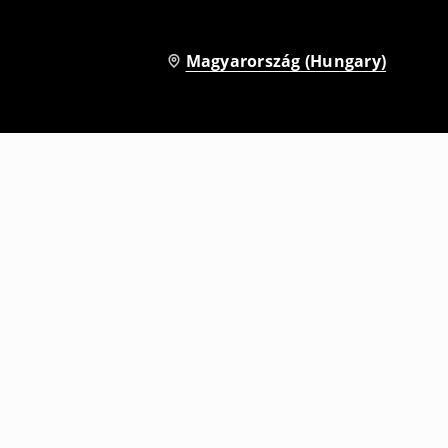
Magyarország (Hungary)
Póló mintával Phineas and Ferb