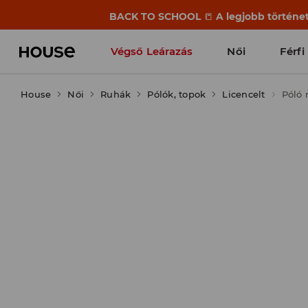
BACK TO SCHOOL
📒
A legjobb történet
Végső Leárazás
Női
Férfi
House
Női
Ruhák
Pólók, topok
Licencelt
Póló 