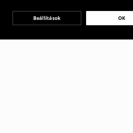
Beállítások
OK
Más vásárlók is választ
Póló mintával
Kétrészes 