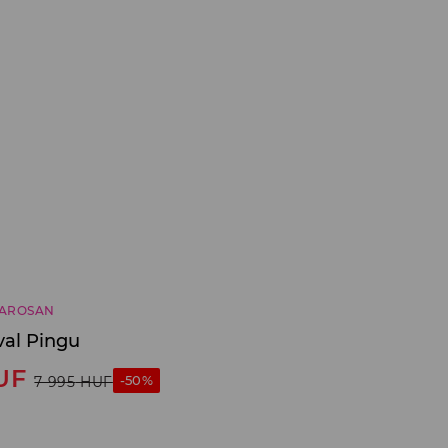
AROSAN
val Pingu
UF
-50%
7 995
HUF