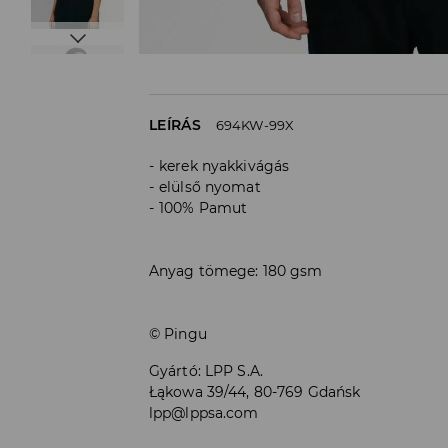
LEÍRÁS
694KW-99X
kerek nyakkivágás
elülső nyomat
100% Pamut
Anyag tömege: 180 gsm
© Pingu
Gyártó
:
LPP S.A.
Łąkowa 39/44, 80-769 Gdańsk
lpp@lppsa.com