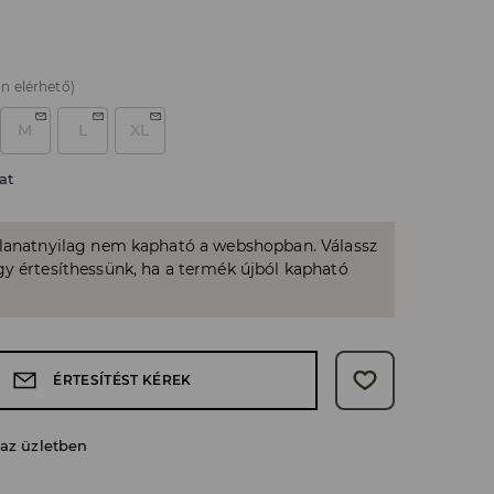
n elérhető)
M
L
XL
at
llanatnyilag nem kapható a webshopban. Válassz
y értesíthessünk, ha a termék újból kapható
ÉRTESÍTÉST KÉREK
 az üzletben