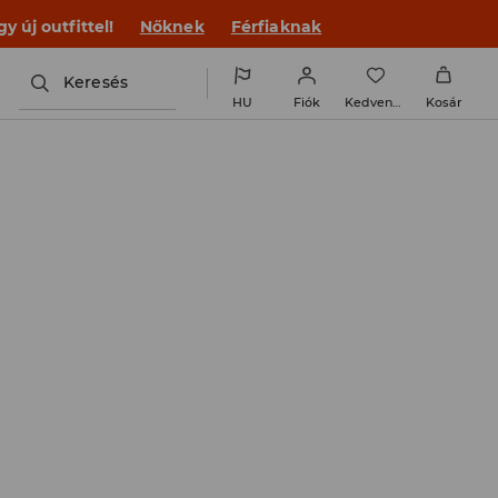
 új outfittel!
Nőknek
Férfiaknak
Keresés
HU
Fiók
Kedvencek
Kosár