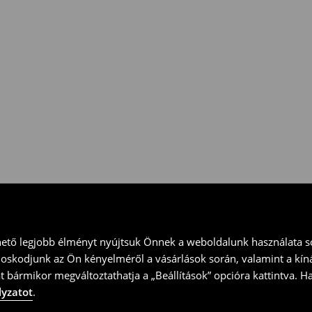
 vidd vissza a terméket
ványt és küld vissza a terméket
hető legjobb élményt nyújtsuk Önnek a weboldalunk használata so
doskodjunk az Ön kényelméről a vásárlások során, valamint a kín
t bármikor megváltoztathatja a „Beállítások” opcióra kattintva. H
lyzatot
.