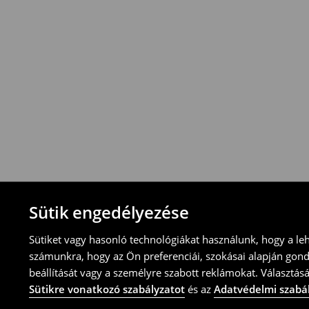
vonatkozik
.
⟶
További információ
Visszavételi irányelvek
-Magyarországon bármelyik House üzletbe
blokkal/számlával
-online üzleten keresztül
-töltsd ki az online visszaküldési nyomtat
⟶
További tudnivalók
Sütik engedélyezése
Sütiket vagy hasonló technológiákat használunk, hogy a le
számunkra, hogy az Ön preferenciái, szokásai alapján gon
beállítását vagy a személyre szabott reklámokat. Választásá
Sütikre vonatkozó szabályzatot
és az
Adatvédelmi szabá