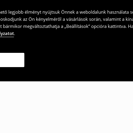
hető legjobb élményt nyújtsuk Önnek a weboldalunk használata so
doskodjunk az Ön kényelméről a vásárlások során, valamint a kín
t bármikor megváltoztathatja a „Beállítások” opcióra kattintva. H
lyzatot
.