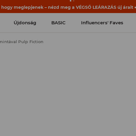
ek már a becsengetés előtt elkezdődnek. Kezdd a tanévet egy
Újdonság
BASIC
Influencers' Faves
mintával Pulp Fiction