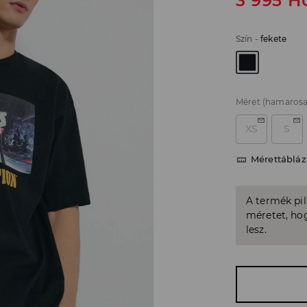
3 995
H
Szín
-
fekete
Méret
(hamarosa
XS
S
Mérettábláz
A termék pi
méretet, hog
lesz.