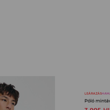
LEÁRAZÁS
HAM
Póló mintáv