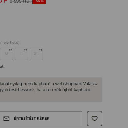
UF
-54%
8 595
HUF
n elérhető)
M
L
XL
at
llanatnyilag nem kapható a webshopban. Válassz
y értesíthessünk, ha a termék újból kapható
ÉRTESÍTÉST KÉREK