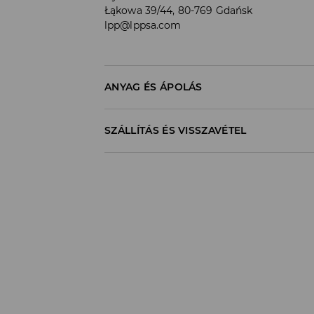
Łąkowa 39/44, 80-769 Gdańsk
lpp@lppsa.com
ANYAG ÉS ÁPOLÁS
100% PAMUT
SZÁLLÍTÁS ÉS VISSZAVÉTEL
Szállítási irányelvek
Áruházi
átvétel
House
(5 - 10 munkanap
0,00 HUF
/ Online fizetés (PayPal, PayU, Google 
DPD Pickup Point
(5 - 10 munkanap)
1195
HUF*
/ Online fizetés (PayPal, PayU, Google 
Packeta átvételi pontok
(5 - 10 munkan
1300
HUF*
/ Online fizetés (PayPal, PayU, Google
Futárszolgálat - Online fizetés
(5 - 10 
1395
HUF*
/ Online fizetés (PayPal, PayU, Google