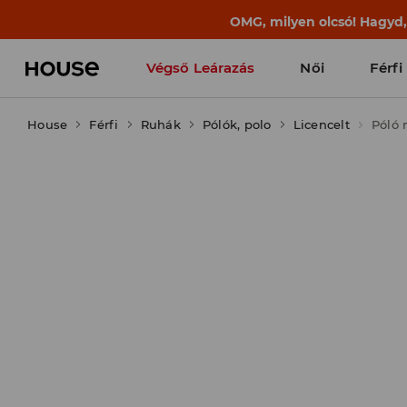
BACK TO SCHOOL
📒
A legjobb történet
Végső Leárazás
Női
Férfi
House
Férfi
Ruhák
Pólók, polo
Licencelt
Póló 