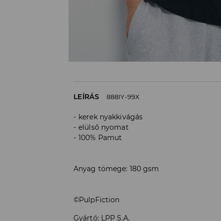
LEÍRÁS
888IY-99X
kerek nyakkivágás
elülső nyomat
100% Pamut
Anyag tömege: 180 gsm
©PulpFiction
Gyártó
:
LPP S.A.