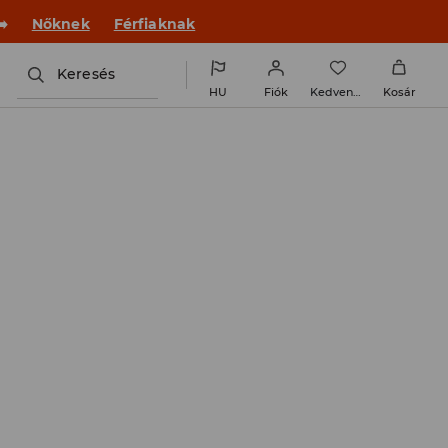
 új outfittel!
Nőknek
Férfiaknak
Keresés
HU
Fiók
Kedvencek
Kosár