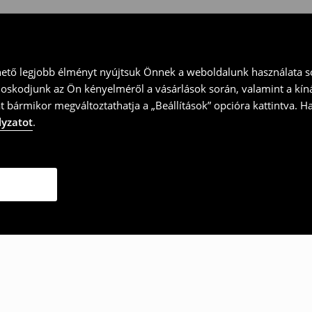
hető legjobb élményt nyújtsuk Önnek a weboldalunk használata so
doskodjunk az Ön kényelméről a vásárlások során, valamint a kín
t bármikor megváltoztathatja a „Beállítások” opcióra kattintva. H
lyzatot
.