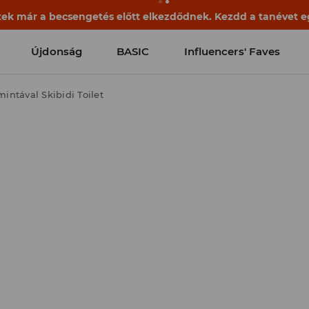
ek már a becsengetés előtt elkezdődnek. Kezdd a tanévet egy
Újdonság
BASIC
Influencers' Faves
mintával Skibidi Toilet