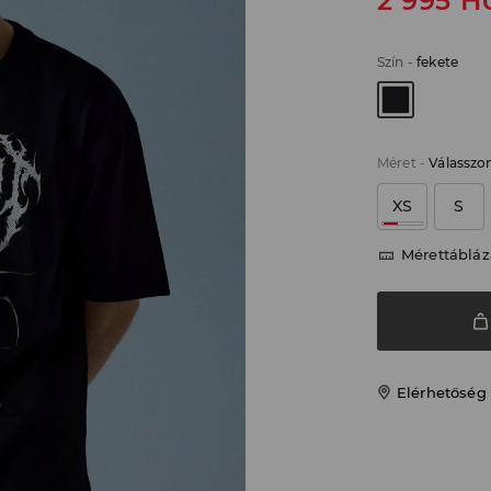
2 995
H
Szín
-
fekete
Méret
-
Válasszo
XS
S
Mérettábláz
Elérhetőség