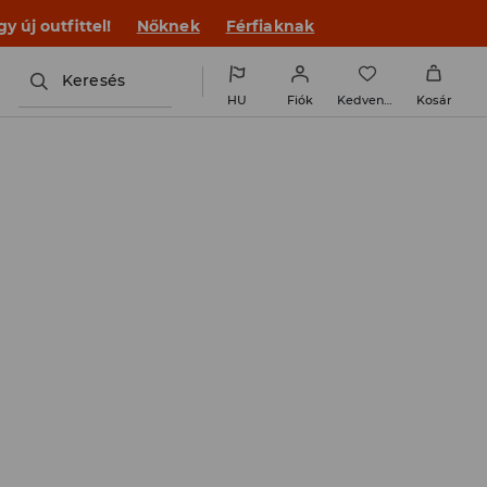
 új outfittel!
Nőknek
Férfiaknak
Keresés
HU
Fiók
Kedvencek
Kosár