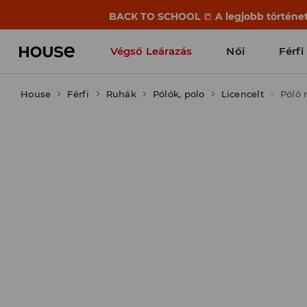
BACK TO SCHOOL
📒
A legjobb történet
Végső Leárazás
Női
Férfi
House
Férfi
Ruhák
Pólók, polo
Licencelt
Póló 