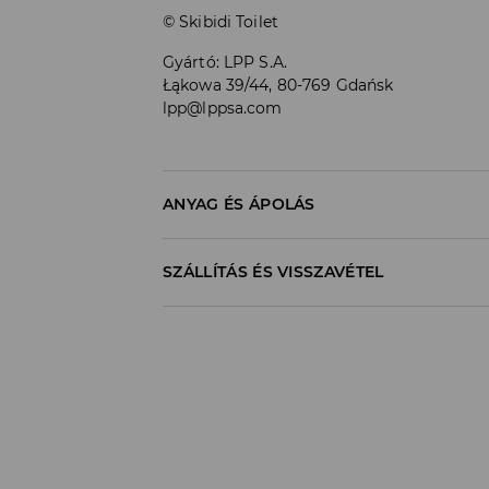
© Skibidi Toilet
Gyártó
:
LPP S.A.
Łąkowa 39/44, 80-769 Gdańsk
lpp@lppsa.com
ANYAG ÉS ÁPOLÁS
100% PAMUT
SZÁLLÍTÁS ÉS VISSZAVÉTEL
Szállítási irányelvek
Áruházi
átvétel
House
(5 - 10 munkanap
0,00 HUF
/ Online fizetés (PayPal, PayU, Google 
DPD Pickup Point
(5 - 10 munkanap)
1195
HUF*
/ Online fizetés (PayPal, PayU, Google 
Packeta átvételi pontok
(5 - 10 munkan