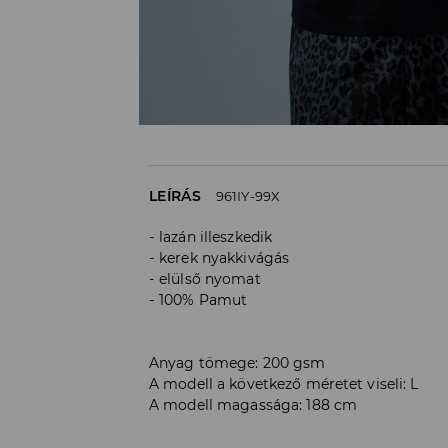
LEÍRÁS
961IY-99X
lazán illeszkedik
kerek nyakkivágás
elülső nyomat
100% Pamut
Anyag tömege: 200 gsm
A modell a következő méretet viseli: L
A modell magassága: 188 cm