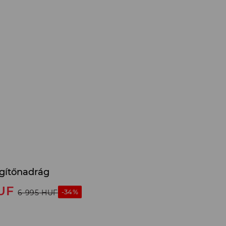
gítőnadrág
UF
-34%
6 995
HUF