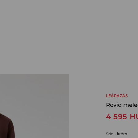
LEÁRAZÁS
Rövid mele
4 595
H
Szín
-
krém