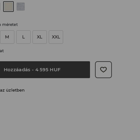
n méretet
M
L
XL
XXL
at
Hozzáadás
-
4 595
HUF
 az üzletben