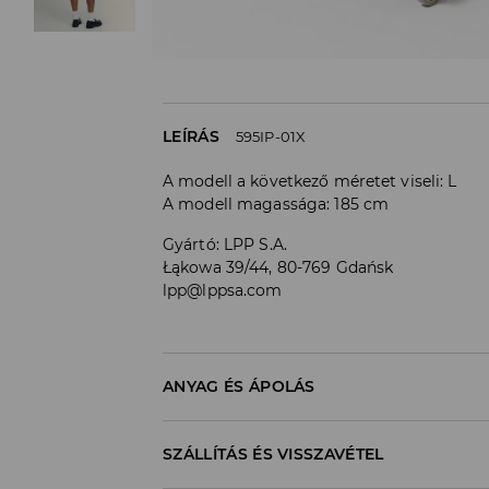
LEÍRÁS
595IP-01X
A modell a következő méretet viseli: L
A modell magassága: 185 cm
Gyártó
:
LPP S.A.
Łąkowa 39/44, 80-769 Gdańsk
lpp@lppsa.com
ANYAG ÉS ÁPOLÁS
ELSŐ SZÖVET
:
60% PAMUT, 40% POLIÉSZTER
SZÁLLÍTÁS ÉS VISSZAVÉTEL