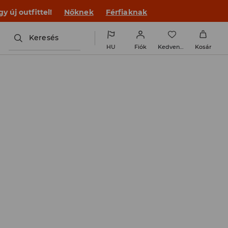
 új outfittel!
Nőknek
Férfiaknak
Keresés
HU
Fiók
Kedvencek
Kosár