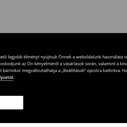
ványt és küld vissza a terméket
hető legjobb élményt nyújtsuk Önnek a weboldalunk használata so
doskodjunk az Ön kényelméről a vásárlások során, valamint a kín
t bármikor megváltoztathatja a „Beállítások” opcióra kattintva. H
lyzatot
.