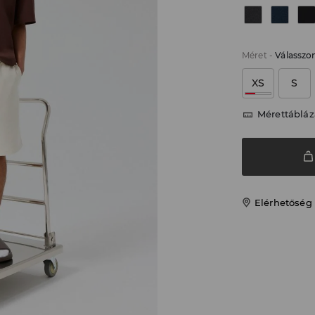
Méret
-
Válasszo
XS
S
Mérettábláz
Elérhetőség