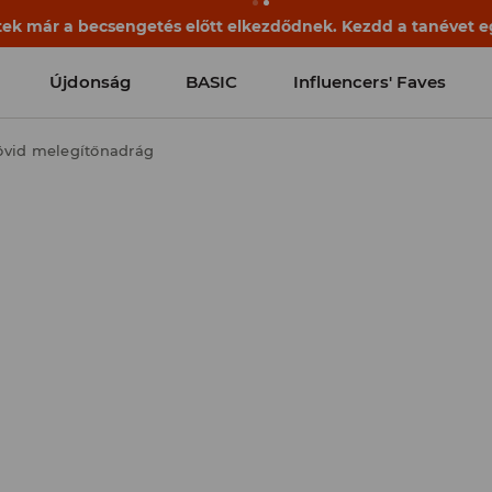
ek már a becsengetés előtt elkezdődnek. Kezdd a tanévet egy
Újdonság
BASIC
Influencers' Faves
övid melegítőnadrág