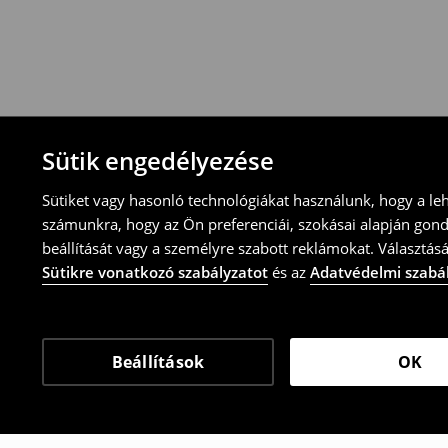
blokkal/számlával
-online üzleten keresztül
-töltsd ki az online visszaküldési nyomtat
⟶
További tudnivalók
Sütik engedélyezése
Sütiket vagy hasonló technológiákat használunk, hogy a le
számunkra, hogy az Ön preferenciái, szokásai alapján gon
beállítását vagy a személyre szabott reklámokat. Választásá
Sütikre vonatkozó szabályzatot
és az
Adatvédelmi szabá
Beállítások
OK