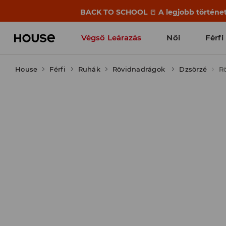
BACK TO SCHOOL
📒
A legjobb történet
Végső Leárazás
Női
Férfi
House
Férfi
Ruhák
Rövidnadrágok
Dzsörzé
R