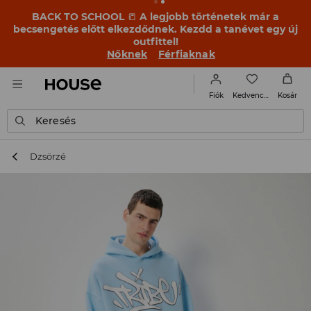
BACK TO SCHOOL
📒
A legjobb történetek már a
becsengetés előtt elkezdődnek. Kezdd a tanévet egy új
outfittel!
Nőknek
Férfiaknak
Kedvencek
Fiók
Kosár
Keresés
Dzsörzé