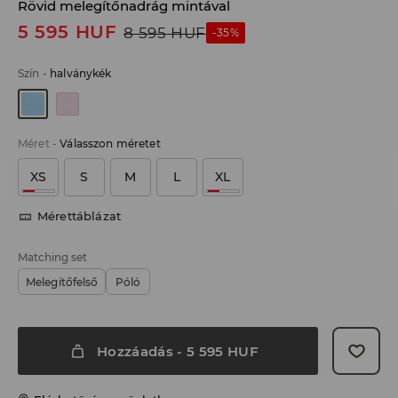
Rövid melegítőnadrág mintával
5 595
HUF
8 595
HUF
-35%
Szín
-
halványkék
Méret
-
Válasszon méretet
XS
S
M
L
XL
Mérettáblázat
Matching set
Melegítőfelső
Póló
Hozzáadás
-
5 595
HUF