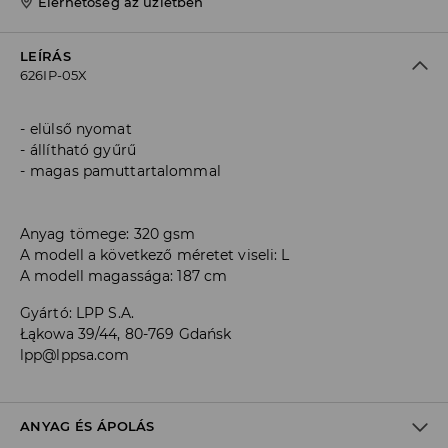
Elérhetőség az üzletben
LEÍRÁS
626IP-05X
elülső nyomat
állítható gyűrű
magas pamuttartalommal
Anyag tömege: 320 gsm
A modell a következő méretet viseli: L
A modell magassága: 187 cm
Gyártó
:
LPP S.A.
Łąkowa 39/44, 80-769 Gdańsk
lpp@lppsa.com
ANYAG ÉS ÁPOLÁS