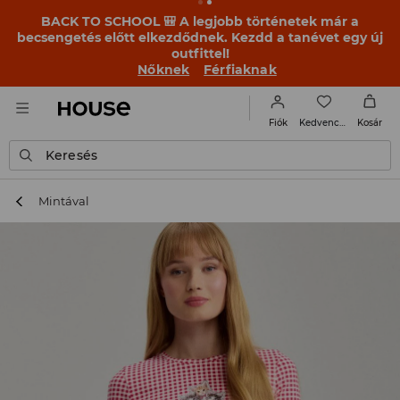
BACK TO SCHOOL 🎒 A legjobb történetek már a
becsengetés előtt elkezdődnek. Kezdd a tanévet egy új
outfittel!
Nőknek
Férfiaknak
Kedvencek
Fiók
Kosár
Keresés
Mintával