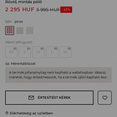
Rövid, mintás póló
2 295
HUF
3 995
HUF
-43%
Szín
-
piros
Méret
(elfogyott)
XS
S
M
L
XL
Mérettáblázat
A termék pillanatnyilag nem kapható a webshopban. Válassz
méretet, hogy értesíthessünk, ha a termék újból kapható lesz.
ÉRTESÍTÉST KÉREK
Elérhetőség az üzletben