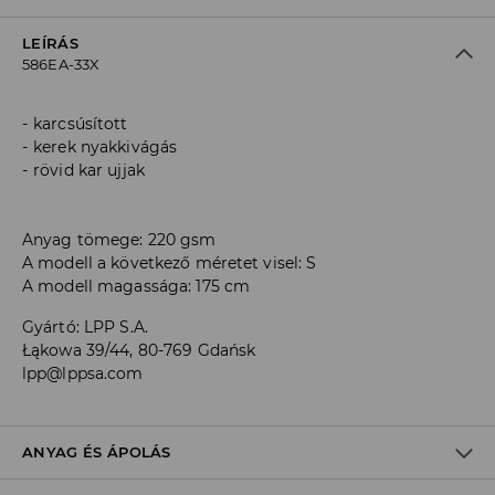
LEÍRÁS
586EA-33X
karcsúsított
kerek nyakkivágás
rövid kar ujjak
Anyag tömege: 220 gsm
A modell a következő méretet visel: S
A modell magassága: 175 cm
Gyártó
:
LPP S.A.
Łąkowa 39/44, 80-769 Gdańsk
lpp@lppsa.com
ANYAG ÉS ÁPOLÁS