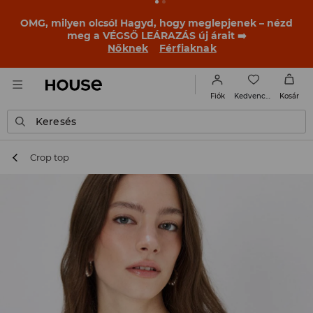
BACK TO SCHOOL
📒
A legjobb történetek már a
becsengetés előtt elkezdődnek. Kezdd a tanévet egy új
outfittel!
Nőknek
Férfiaknak
Kedvencek
Fiók
Kosár
Keresés
Crop top