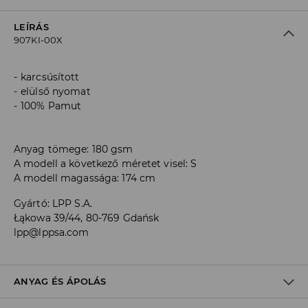
LEÍRÁS
907KI-00X
karcsúsított
elülső nyomat
100% Pamut
Anyag tömege: 180 gsm
A modell a következő méretet visel: S
A modell magassága: 174 cm
Gyártó
:
LPP S.A.
Łąkowa 39/44, 80-769 Gdańsk
lpp@lppsa.com
ANYAG ÉS ÁPOLÁS