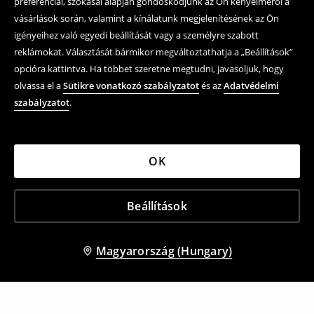
preferenciái, szokásai alapján gondoskodjunk az Ön kényelméről a
vásárlások során, valamint a kínálatunk megjelenítésének az Ön
igényeihez való egyedi beállítását vagy a személyre szabott
reklámokat. Választását bármikor megváltoztathatja a „Beállítások”
opcióra kattintva. Ha többet szeretne megtudni, javasoljuk, hogy
olvassa el a
Sütikre vonatkozó szabályzatot
és az
Adatvédelmi
szabályzatot
.
OK
Beállítások
Magyarország (Hungary)