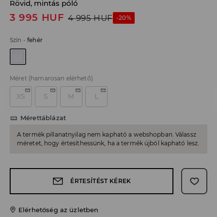
Rövid, mintás póló
3 995
HUF
4 995
HUF
-20%
Szín
-
fehér
Méret
(hamarosan elérhető)
XS
S
M
L
Mérettáblázat
A termék pillanatnyilag nem kapható a webshopban. Válassz
méretet, hogy értesíthessünk, ha a termék újból kapható lesz.
ÉRTESÍTÉST KÉREK
Elérhetőség az üzletben