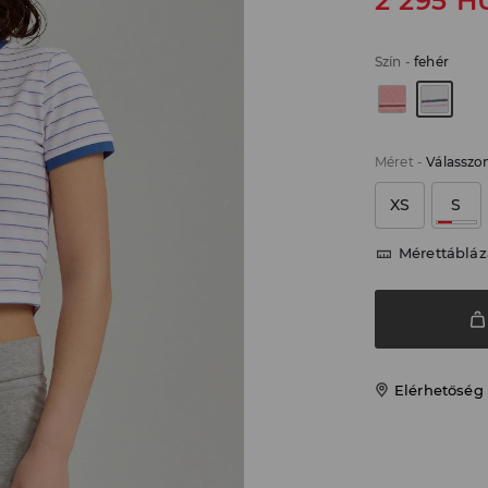
2 295
H
Szín
-
fehér
Méret
-
Válasszo
XS
S
Mérettábláz
Elérhetőség