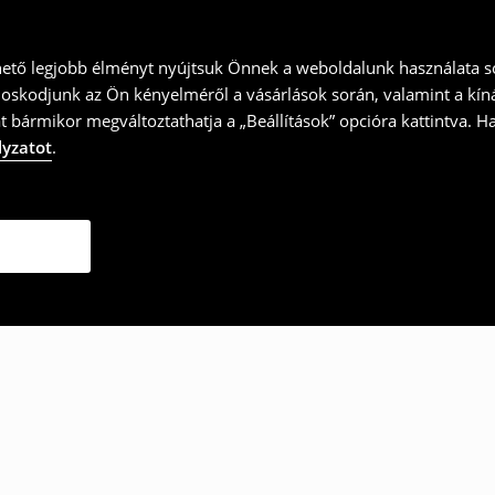
hető legjobb élményt nyújtsuk Önnek a weboldalunk használata so
doskodjunk az Ön kényelméről a vásárlások során, valamint a kín
t bármikor megváltoztathatja a „Beállítások” opcióra kattintva. H
lyzatot
.