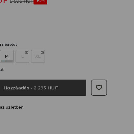
UF
-62%
5 995
HUF
n méretet
M
L
XL
at
Hozzáadás
-
2 295
HUF
 az üzletben