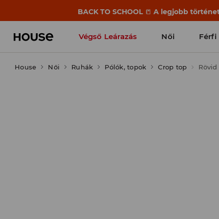
BACK TO SCHOOL
📒
A legjobb történet
Végső Leárazás
Női
Férfi
House
Női
Ruhák
Pólók, topok
Crop top
Rövid