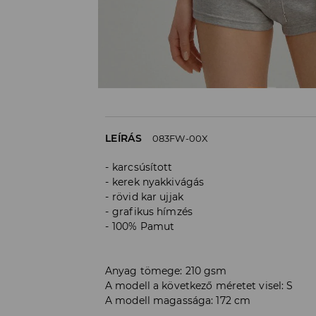
LEÍRÁS
083FW-00X
karcsúsított
kerek nyakkivágás
rövid kar ujjak
grafikus hímzés
100% Pamut
Anyag tömege: 210 gsm
A modell a következő méretet visel: S
A modell magassága: 172 cm