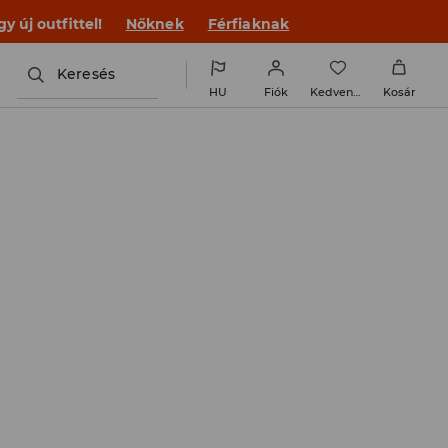
 új outfittel!
Nőknek
Férfiaknak
Keresés
HU
Fiók
Kedvencek
Kosár