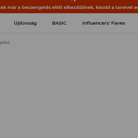
ek már a becsengetés előtt elkezdődnek. Kezdd a tanévet egy
Újdonság
BASIC
Influencers' Faves
 póló