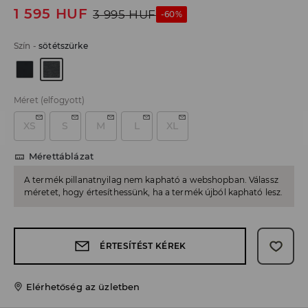
1 595
HUF
3 995
HUF
-60%
Szín
-
sötétszürke
Méret
(elfogyott)
XS
S
M
L
XL
Mérettáblázat
A termék pillanatnyilag nem kapható a webshopban. Válassz
méretet, hogy értesíthessünk, ha a termék újból kapható lesz.
ÉRTESÍTÉST KÉREK
Elérhetőség az üzletben