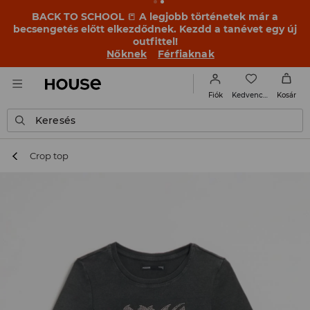
BACK TO SCHOOL
📒
A legjobb történetek már a
becsengetés előtt elkezdődnek. Kezdd a tanévet egy új
outfittel!
Nőknek
Férfiaknak
Kedvencek
Fiók
Kosár
Keresés
Crop top