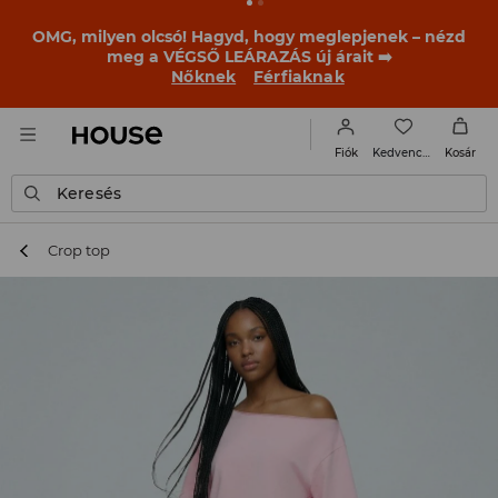
OMG, milyen olcsó! Hagyd, hogy meglepjenek – nézd
meg a VÉGSŐ LEÁRAZÁS új árait ➡️
Nőknek
Férfiaknak
Kedvencek
Fiók
Kosár
Keresés
Crop top