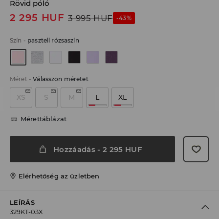
Rövid póló
2 295
HUF
3 995
HUF
-43%
Szín
-
pasztell rózsaszín
Méret
-
Válasszon méretet
XS
S
M
L
XL
Mérettáblázat
Hozzáadás
-
2 295
HUF
Elérhetőség az üzletben
LEÍRÁS
329KT-03X