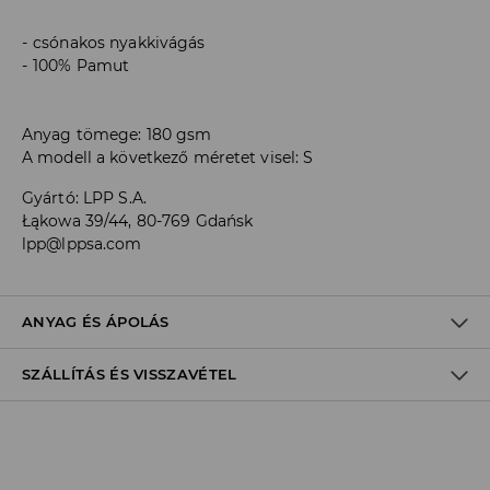
csónakos nyakkivágás
100% Pamut
Anyag tömege: 180 gsm
A modell a következő méretet visel: S
Gyártó
:
LPP S.A.
Łąkowa 39/44, 80-769 Gdańsk
lpp@lppsa.com
ANYAG ÉS ÁPOLÁS
SZÁLLÍTÁS ÉS VISSZAVÉTEL
ELSŐ SZÖVET
:
100% PAMUT
MOSÁS UTÁN FORMÁZNI ÉS KITERÍTVE KELL SZÁRÍTANI
Szállítási irányelvek
Áruházi
átvétel
House
(5 - 10 munkanap)