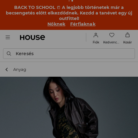
BACK TO SCHOOL
📒
A legjobb történetek már a
becsengetés előtt elkezdődnek. Kezdd a tanévet egy új
outfittel!
Nőknek
Férfiaknak
Kedvencek
Fiók
Kosár
Keresés
Anyag