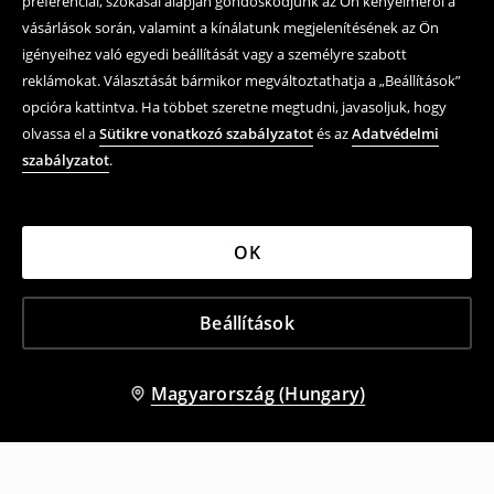
preferenciái, szokásai alapján gondoskodjunk az Ön kényelméről a
vásárlások során, valamint a kínálatunk megjelenítésének az Ön
igényeihez való egyedi beállítását vagy a személyre szabott
reklámokat. Választását bármikor megváltoztathatja a „Beállítások”
opcióra kattintva. Ha többet szeretne megtudni, javasoljuk, hogy
olvassa el a
Sütikre vonatkozó szabályzatot
és az
Adatvédelmi
szabályzatot
.
OK
Beállítások
Magyarország (Hungary)