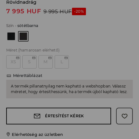
Rövidnadrág
7 995
HUF
9 995
HUF
-20%
Szín
-
sötétbarna
Méret
(hamarosan elérhető)
XS
S
M
L
Mérettáblázat
A termék pillanatnyilag nem kapható a webshopban. Válassz
méretet, hogy értesíthessünk, ha a termék újból kapható lesz.
ÉRTESÍTÉST KÉREK
Elérhetőség az üzletben