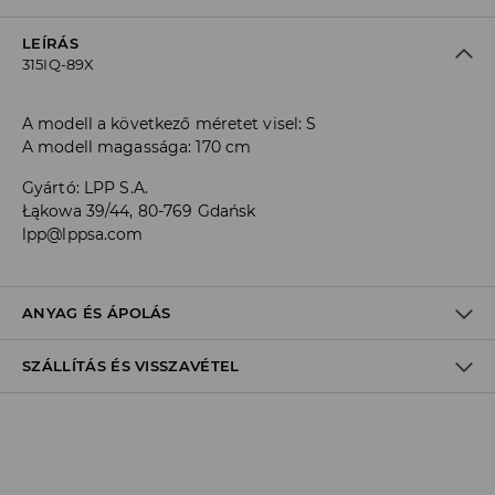
LEÍRÁS
315IQ-89X
A modell a következő méretet visel: S
A modell magassága: 170 cm
Gyártó
:
LPP S.A.
Łąkowa 39/44, 80-769 Gdańsk
lpp@lppsa.com
ANYAG ÉS ÁPOLÁS
SZÁLLÍTÁS ÉS VISSZAVÉTEL
ELSŐ SZÖVET
:
90% POLIAMID, 10% ELASZTÁN
ELSŐ BÉLÉS
:
95% POLIÉSZTER, 5% ELASZTÁN
Szállítási irányelvek
KÜLÖN VAGY HASONLÓ SZÍNŰEKKEL KELL MOSNI
FEHÉRÍTŐSZER HASZNÁLATA TILOS
Áruházi
átvétel
House
(5 - 10 munkanap)