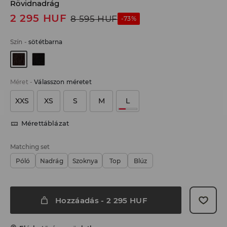
Rövidnadrág
2 295
HUF
8 595
HUF
-73%
Szín
-
sötétbarna
Méret
-
Válasszon méretet
XXS
XS
S
M
L
Mérettáblázat
Matching set
Póló
Nadrág
Szoknya
Top
Blúz
Hozzáadás
-
2 295
HUF