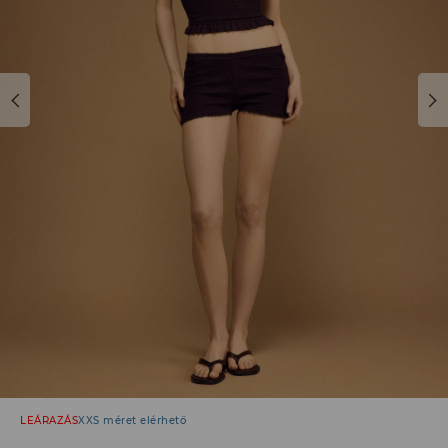
LEÁRAZÁS
XXS méret elérhető