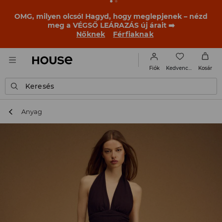
OMG, milyen olcsó! Hagyd, hogy meglepjenek – nézd
meg a VÉGSŐ LEÁRAZÁS új árait ➡️
Nőknek
Férfiaknak
Kedvencek
Fiók
Kosár
Keresés
Anyag