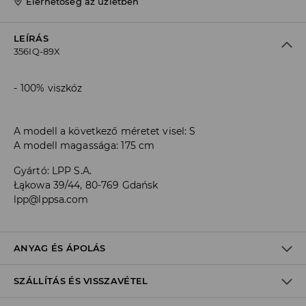
Elérhetőség az üzletben
LEÍRÁS
356IQ-89X
100% viszkóz
A modell a következő méretet visel: S
A modell magassága: 175 cm
Gyártó
:
LPP S.A.
Łąkowa 39/44, 80-769 Gdańsk
lpp@lppsa.com
ANYAG ÉS ÁPOLÁS
SZÁLLÍTÁS ÉS VISSZAVÉTEL
ELSŐ SZÖVET
:
100% VISZKÓZ