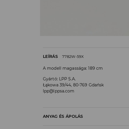
LEÍRÁS
7782W-59X
A modell magassága: 189 cm
Gyártó
:
LPP S.A.
Łąkowa 39/44, 80-769 Gdańsk
lpp@lppsa.com
ANYAG ÉS ÁPOLÁS