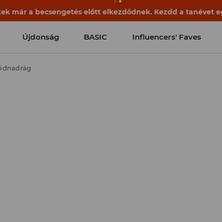
ek már a becsengetés előtt elkezdődnek. Kezdd a tanévet egy
Újdonság
BASIC
Influencers' Faves
idnadrág