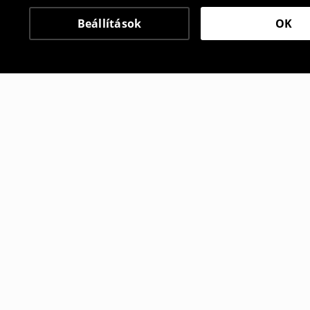
Beállítások
OK
Más vásárlók is választ
Rövidnadrág
Rövidnadr
2995
HUF
2295
HUF
5995
HUF
5