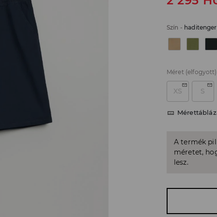
2 295
H
Szín
-
haditenger
Méret
(elfogyott)
XS
S
Mérettábláz
A termék pi
méretet, hog
lesz.