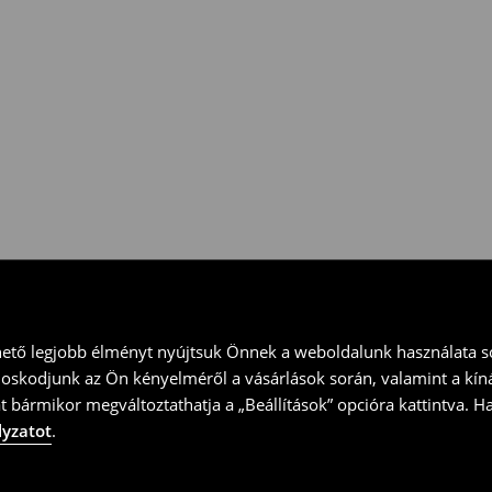
 vidd vissza a terméket
ványt és küld vissza a terméket
hető legjobb élményt nyújtsuk Önnek a weboldalunk használata so
doskodjunk az Ön kényelméről a vásárlások során, valamint a kín
t bármikor megváltoztathatja a „Beállítások” opcióra kattintva. H
lyzatot
.