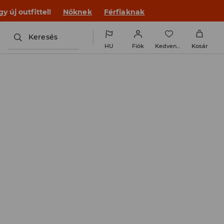
 új outfittel!
Nőknek
Férfiaknak
Keresés
HU
Fiók
Kedvencek
Kosár