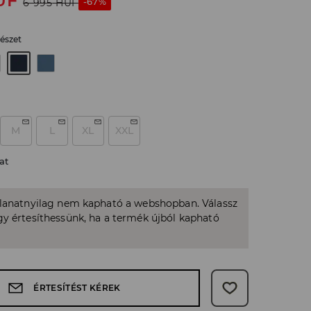
UF
-67%
6 995
HUF
észet
M
L
XL
XXL
at
llanatnyilag nem kapható a webshopban. Válassz
y értesíthessünk, ha a termék újból kapható
ÉRTESÍTÉST KÉREK