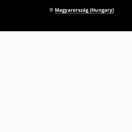
Magyarország (Hungary)
Rövid melegítőnadrág
3995
HUF
7995
HUF