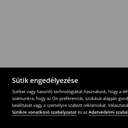
-Magyarországon bármelyik House üzletbe
blokkal/számlával
-online üzleten keresztül
-töltsd ki az online visszaküldési nyomtat
⟶
További tudnivalók
Sütik engedélyezése
Sütiket vagy hasonló technológiákat használunk, hogy a le
számunkra, hogy az Ön preferenciái, szokásai alapján gon
beállítását vagy a személyre szabott reklámokat. Választásá
Sütikre vonatkozó szabályzatot
és az
Adatvédelmi szabá