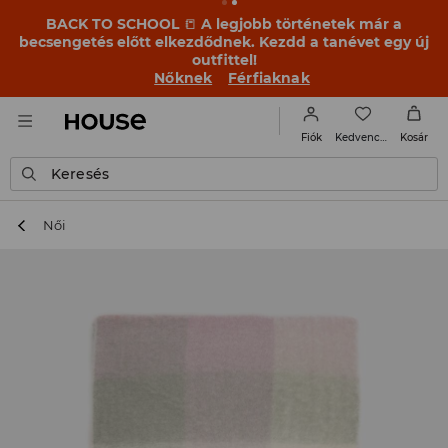
BACK TO SCHOOL
📒
A legjobb történetek már a
becsengetés előtt elkezdődnek. Kezdd a tanévet egy új
outfittel!
Nőknek
Férfiaknak
Kedvencek
Fiók
Kosár
Keresés
Női