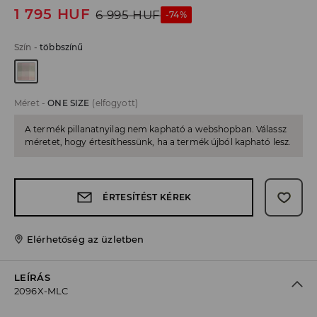
1 795
HUF
6 995
HUF
-74%
Szín
-
többszínű
Méret
-
ONE SIZE
(elfogyott)
A termék pillanatnyilag nem kapható a webshopban. Válassz
méretet, hogy értesíthessünk, ha a termék újból kapható lesz.
ÉRTESÍTÉST KÉREK
Elérhetőség az üzletben
LEÍRÁS
2096X-MLC