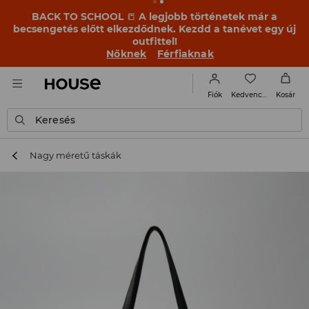
BACK TO SCHOOL
📒
A legjobb történetek már a
becsengetés előtt elkezdődnek. Kezdd a tanévet egy új
outfittel!
Nőknek
Férfiaknak
Kedvencek
Fiók
Kosár
Keresés
Nagy méretű táskák