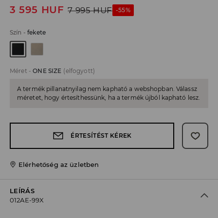
3 595
HUF
7 995
HUF
-55%
Szín
-
fekete
Méret
-
ONE SIZE
(elfogyott)
A termék pillanatnyilag nem kapható a webshopban. Válassz
méretet, hogy értesíthessünk, ha a termék újból kapható lesz.
ÉRTESÍTÉST KÉREK
Elérhetőség az üzletben
LEÍRÁS
012AE-99X