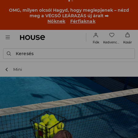
BACK TO SCHOOL
📒
A legjobb történetek már a
becsengetés előtt elkezdődnek. Kezdd a tanévet egy új
outfittel!
Nőknek
Férfiaknak
Kedvencek
Fiók
Kosár
Keresés
Mini