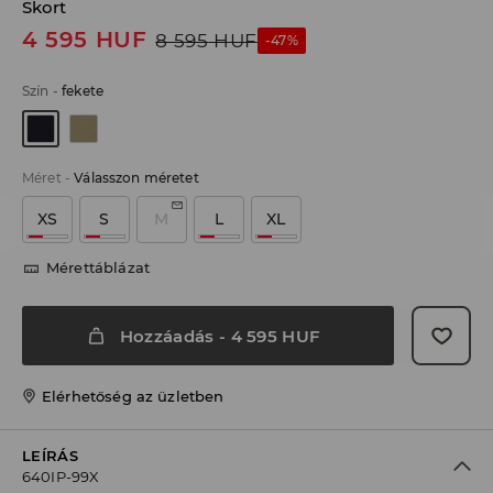
Skort
4 595
HUF
8 595
HUF
-47%
Szín
-
fekete
Méret
-
Válasszon méretet
XS
S
M
L
XL
Mérettáblázat
Hozzáadás
-
4 595
HUF
Elérhetőség az üzletben
LEÍRÁS
640IP-99X