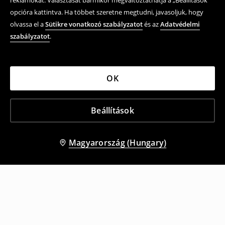
reklámokat. Választását bármikor megváltoztathatja a „Beállítások”
opcióra kattintva. Ha többet szeretne megtudni, javasoljuk, hogy
olvassa el a
Sütikre vonatkozó szabályzatot
és az
Adatvédelmi
szabályzatot
.
OK
Beállítások
Magyarország (Hungary)