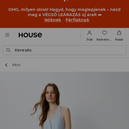
BACK TO SCHOOL
📒
A legjobb történetek már a
becsengetés előtt elkezdődnek. Kezdd a tanévet egy új
outfittel!
Nőknek
Férfiaknak
Kedvencek
Fiók
Kosár
Keresés
Mini