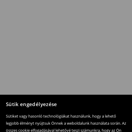
Sütik engedélyezése
Sütiket vagy hasonló technológiákat használunk, hogy a lehető
legjobb élményt nyújtsuk Önnek a weboldalunk használata során. Az
összes cookie elfogadásával lehetővé teszi számunkra, hogy az Ön