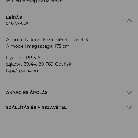
Elérhetőség az üzletben
LEÍRÁS
546IW-05X
A modell a következő méretet visel: S
A modell magassága: 175 cm
Gyártó
:
LPP S.A.
Łąkowa 39/44, 80-769 Gdańsk
lpp@lppsa.com
ANYAG ÉS ÁPOLÁS
SZÁLLÍTÁS ÉS VISSZAVÉTEL
ELSŐ SZÖVET
:
78% POLIÉSZTER, 18% VISZKÓZ, 4% ELASZTÁN
Szállítási irányelvek