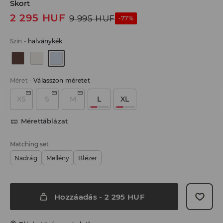
Skort
2 295
HUF
9 995
HUF
-77%
Szín
-
halványkék
Méret
-
Válasszon méretet
XS
S
M
L
XL
Mérettáblázat
Matching set
Nadrág
Mellény
Blézer
Hozzáadás
-
2 295
HUF