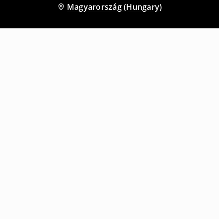
Magyarország (Hungary)
Más vásárlók is választották
Skort
Skort