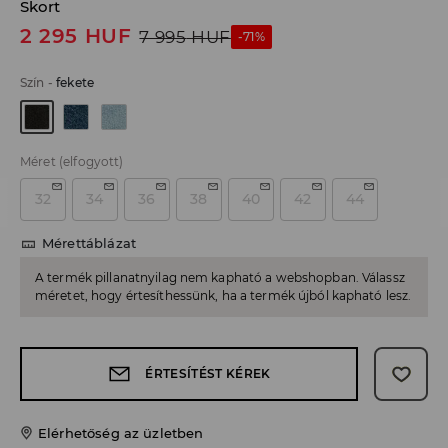
Skort
2 295
HUF
7 995
HUF
-71%
Szín
-
fekete
Méret
(elfogyott)
32
34
36
38
40
42
44
Mérettáblázat
A termék pillanatnyilag nem kapható a webshopban. Válassz
méretet, hogy értesíthessünk, ha a termék újból kapható lesz.
ÉRTESÍTÉST KÉREK
Elérhetőség az üzletben