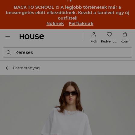
BACK TO SCHOOL
📒
A legjobb történetek már a
becsengetés előtt elkezdődnek. Kezdd a tanévet egy új
outfittel!
Nőknek
Férfiaknak
Kedvencek
Fiók
Kosár
Keresés
Farmeranyag