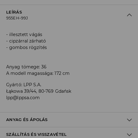
LEÍRÁS
955EH-99J
illesztett vágás
cipzárral zárható
gombos rögzítés
Anyag tömege: 36
A modell magassága: 172 cm
Gyártó
:
LPP S.A.
Łąkowa 39/44, 80-769 Gdańsk
lpp@lppsa.com
ANYAG ÉS ÁPOLÁS
SZÁLLÍTÁS ÉS VISSZAVÉTEL
ELSŐ SZÖVET
:
100% PAMUT