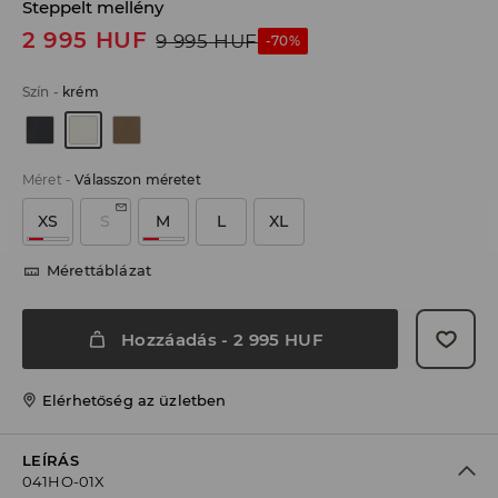
Steppelt mellény
2 995
HUF
9 995
HUF
-70%
Szín
-
krém
Méret
-
Válasszon méretet
XS
S
M
L
XL
Mérettáblázat
Hozzáadás
-
2 995
HUF
Elérhetőség az üzletben
LEÍRÁS
041HO-01X