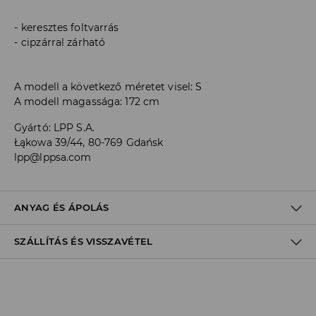
keresztes foltvarrás
cipzárral zárható
A modell a következő méretet visel: S
A modell magassága: 172 cm
Gyártó
:
LPP S.A.
Łąkowa 39/44, 80-769 Gdańsk
lpp@lppsa.com
ANYAG ÉS ÁPOLÁS
SZÁLLÍTÁS ÉS VISSZAVÉTEL
ELSŐ SZÖVET
:
100% POLIAMID
BÉLÉS
:
100% POLIÉSZTER
ELSŐ BÉLÉS
:
100% POLIAMID
Szállítási irányelvek
TETRAKLÓR-ETILÉNNEL VAGY SZÉNHIDROGÉNNEL
TISZTÍTHATÓ KÍMÉLŐ MÓDON
Áruházi
átvétel
House
(5 - 10 munkanap)