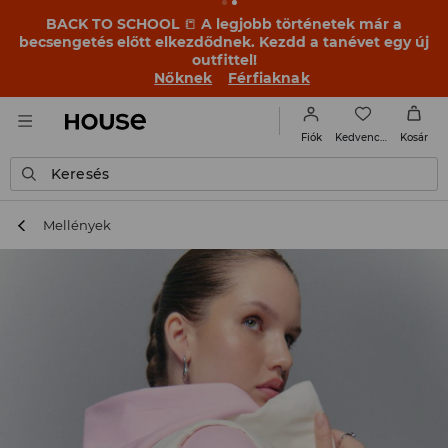
BACK TO SCHOOL
📒
A legjobb történetek már a
becsengetés előtt elkezdődnek. Kezdd a tanévet egy új
outfittel!
Nőknek
Férfiaknak
Kedvencek
Fiók
Kosár
Keresés
Mellények