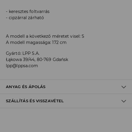
keresztes foltvarrás
cipzárral zárható
A modell a következő méretet visel: S
A modell magassága: 172 cm
Gyártó
:
LPP S.A.
Łąkowa 39/44, 80-769 Gdańsk
lpp@lppsa.com
ANYAG ÉS ÁPOLÁS
SZÁLLÍTÁS ÉS VISSZAVÉTEL
ELSŐ SZÖVET
:
100% POLIAMID
BÉLÉS
:
100% POLIÉSZTER
ELSŐ BÉLÉS
:
100% POLIAMID
Szállítási irányelvek
TETRAKLÓR-ETILÉNNEL VAGY SZÉNHIDROGÉNNEL
TISZTÍTHATÓ KÍMÉLŐ MÓDON
Áruházi
átvétel
House
(5 - 10 munkanap)