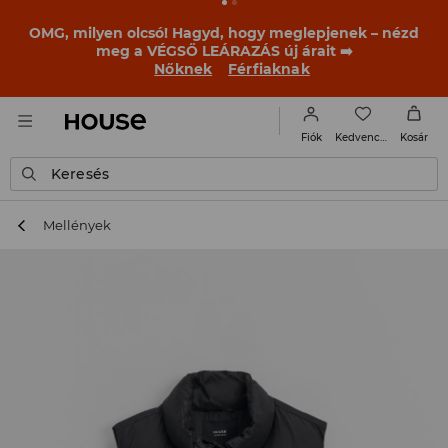
OMG, milyen olcsó! Hagyd, hogy meglepjenek – nézd
meg a VÉGSŐ LEÁRAZÁS új árait ➡️
Nőknek
Férfiaknak
Kedvencek
Fiók
Kosár
Keresés
Mellények