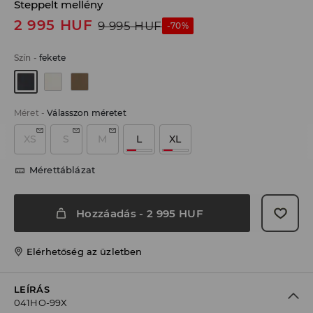
Steppelt mellény
2 995
HUF
9 995
HUF
-70%
Szín
-
fekete
Méret
-
Válasszon méretet
XS
S
M
L
XL
Mérettáblázat
Hozzáadás
-
2 995
HUF
Elérhetőség az üzletben
LEÍRÁS
041HO-99X