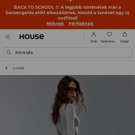
BACK TO SCHOOL
📒
A legjobb történetek már a
becsengetés előtt elkezdődnek. Kezdd a tanévet egy új
outfittel!
Nőknek
Férfiaknak
Kedvencek
Fiók
Kosár
Keresés
Loose