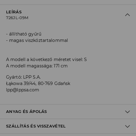
LEÍRÁS
726JL-09M
állítható gyűrű
magas viszkóztartalommal
A modell a következő méretet visel: S
A modell magassága: 171 cm
Gyártó
:
LPP S.A.
Łąkowa 39/44, 80-769 Gdańsk
lpp@lppsa.com
ANYAG ÉS ÁPOLÁS
SZÁLLÍTÁS ÉS VISSZAVÉTEL
ELSŐ SZÖVET
:
95% VISZKÓZ, 5% ELASZTÁN