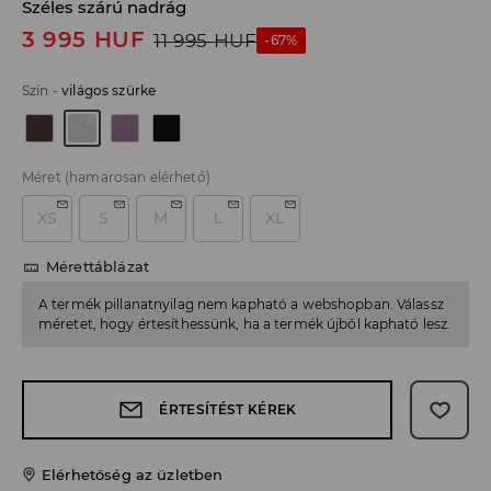
Széles szárú nadrág
3 995
HUF
11 995
HUF
-67%
Szín
-
világos szürke
Méret
(hamarosan elérhető)
XS
S
M
L
XL
Mérettáblázat
A termék pillanatnyilag nem kapható a webshopban. Válassz
méretet, hogy értesíthessünk, ha a termék újból kapható lesz.
ÉRTESÍTÉST KÉREK
Elérhetőség az üzletben