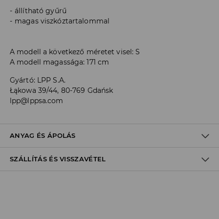
állítható gyűrű
magas viszkóztartalommal
A modell a következő méretet visel: S
A modell magassága: 171 cm
Gyártó
:
LPP S.A.
Łąkowa 39/44, 80-769 Gdańsk
lpp@lppsa.com
ANYAG ÉS ÁPOLÁS
SZÁLLÍTÁS ÉS VISSZAVÉTEL
ELSŐ SZÖVET
:
95% VISZKÓZ, 5% ELASZTÁN
HASONLÓ SZÍNŰEKKEL KELL MOSNI
Szállítási irányelvek
FEHÉRÍTŐSZER HASZNÁLATA TILOS
Áruházi
átvétel
House
(5 - 10 munkanap)
GÉPIMOSÁS MAX. 30° C - KÍMÉLŐ MÓDON
0,00 HUF
/ Online fizetés (PayPal, PayU, Google Pay)