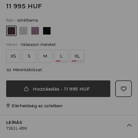
11 995
HUF
Szín
-
sötétbarna
Méret
-
Válasszon méretet
XS
S
M
L
XL
Mérettáblázat
Hozzáadás
-
11 995
HUF
Elérhetőség az üzletben
LEÍRÁS
726JL-89X