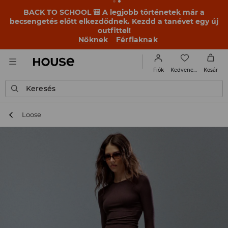
BACK TO SCHOOL 🎒 A legjobb történetek már a
becsengetés előtt elkezdődnek. Kezdd a tanévet egy új
outfittel!
Nőknek
Férfiaknak
Kedvencek
Fiók
Kosár
Keresés
Loose