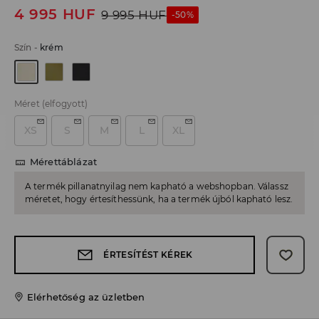
4 995
HUF
9 995
HUF
-50%
Szín
-
krém
Méret
(elfogyott)
XS
S
M
L
XL
Mérettáblázat
A termék pillanatnyilag nem kapható a webshopban. Válassz
méretet, hogy értesíthessünk, ha a termék újból kapható lesz.
ÉRTESÍTÉST KÉREK
Elérhetőség az üzletben