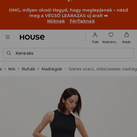
OMG, milyen olcsó! Hagyd, hogy meglepjenek – nézd
meg a VÉGSŐ LEÁRAZÁS új árait ➡️
Nőknek
Férfiaknak
Kedvencek
Fiók
Kosár
Keresés
e
Női
Ruhák
Nadrágok
Széles szárú, oldalzsebes nadrá