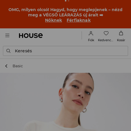
OMG, milyen olcsó! Hagyd, hogy meglepjenek – nézd
meg a VÉGSŐ LEÁRAZÁS új árait ➡️
Nőknek
Férfiaknak
Kedvencek
Fiók
Kosár
Keresés
Basic