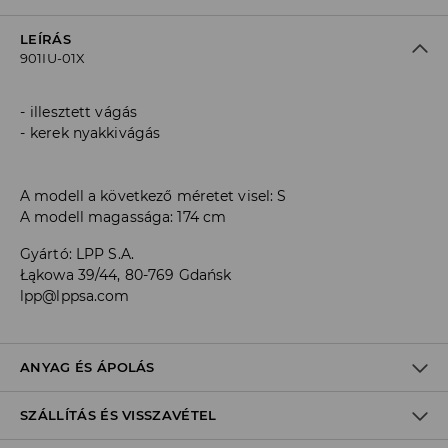
LEÍRÁS
901IU-01X
illesztett vágás
kerek nyakkivágás
A modell a következő méretet visel: S
A modell magassága: 174 cm
Gyártó
:
LPP S.A.
Łąkowa 39/44, 80-769 Gdańsk
lpp@lppsa.com
ANYAG ÉS ÁPOLÁS
SZÁLLÍTÁS ÉS VISSZAVÉTEL
ELSŐ SZÖVET
:
93% POLIÉSZTER, 7% ELASZTÁN