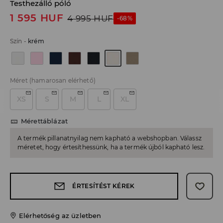
Testhezálló póló
1 595
HUF
4 995
HUF
-68%
Szín
-
krém
Méret
(hamarosan elérhető)
XS
S
M
L
XL
Mérettáblázat
A termék pillanatnyilag nem kapható a webshopban. Válassz
méretet, hogy értesíthessünk, ha a termék újból kapható lesz.
ÉRTESÍTÉST KÉREK
Elérhetőség az üzletben