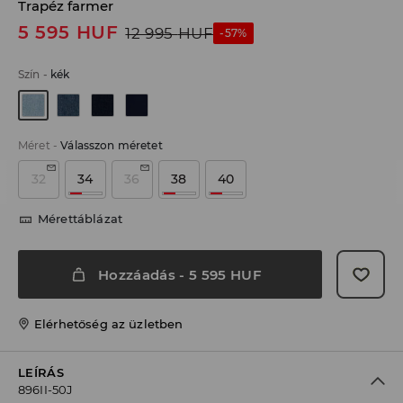
Trapéz farmer
5 595
HUF
12 995
HUF
-57%
Szín
-
kék
Méret
-
Válasszon méretet
32
34
36
38
40
Mérettáblázat
Hozzáadás
-
5 595
HUF
Elérhetőség az üzletben
LEÍRÁS
896II-50J