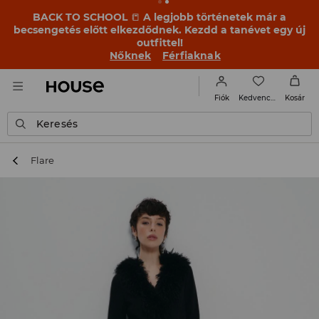
BACK TO SCHOOL
📒
A legjobb történetek már a
becsengetés előtt elkezdődnek. Kezdd a tanévet egy új
outfittel!
Nőknek
Férfiaknak
Kedvencek
Fiók
Kosár
Keresés
Flare