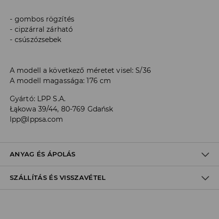
gombos rögzítés
cipzárral zárható
csúszózsebek
A modell a következő méretet visel: S/36
A modell magassága: 176 cm
Gyártó
:
LPP S.A.
Łąkowa 39/44, 80-769 Gdańsk
lpp@lppsa.com
ANYAG ÉS ÁPOLÁS
SZÁLLÍTÁS ÉS VISSZAVÉTEL
ELSŐ SZÖVET
:
68% PAMUT, 28% POLIÉSZTER, 3% VISZKÓZ, 1%
ELASZTÁN
Szállítási irányelvek
KÉZMOSÓ-KÖRNYEZETI HŐMÉRSÉKLET