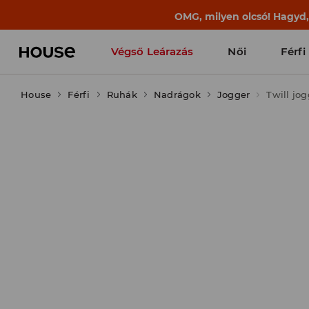
BACK TO SCHOOL
📒
A legjobb történet
Végső Leárazás
Női
Férfi
House
Férfi
Ruhák
Nadrágok
Jogger
Twill jo