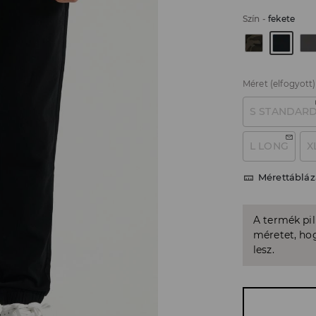
Szín
-
fekete
Méret
(elfogyott)
S STANDAR
L LONG
X
Mérettábláz
A termék pi
méretet, hog
lesz.