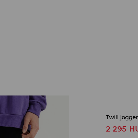
Twill jogge
2 295
H