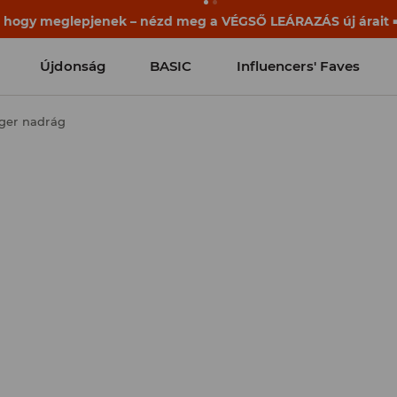
ek már a becsengetés előtt elkezdődnek. Kezdd a tanévet egy
Újdonság
BASIC
Influencers' Faves
gger nadrág