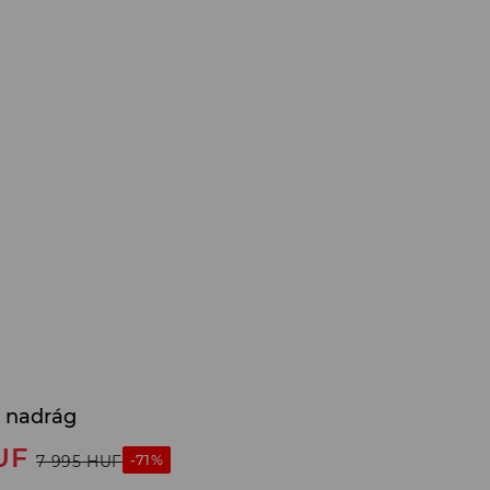
r nadrág
UF
-71%
7 995
HUF