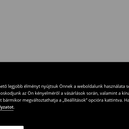
 vidd vissza a terméket
ványt és küld vissza a terméket
hető legjobb élményt nyújtsuk Önnek a weboldalunk használata so
doskodjunk az Ön kényelméről a vásárlások során, valamint a kín
t bármikor megváltoztathatja a „Beállítások” opcióra kattintva. H
lyzatot
.