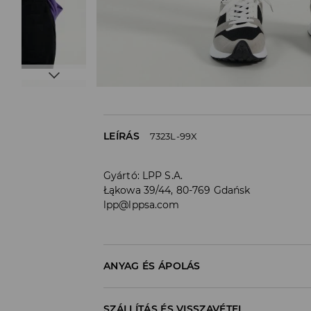
LEÍRÁS
7323L-99X
Gyártó
:
LPP S.A.
Łąkowa 39/44, 80-769 Gdańsk
lpp@lppsa.com
ANYAG ÉS ÁPOLÁS
Anyag I
:
98% PAMUT, 2% ELASZTÁN
SZÁLLÍTÁS ÉS VISSZAVÉTEL