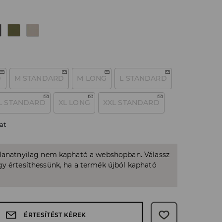
D
M STANDARD
M LONG
L STANDARD
L STANDARD
XL LONG
XXL STANDARD
at
llanatnyilag nem kapható a webshopban. Válassz
y értesíthessünk, ha a termék újból kapható
ÉRTESÍTÉST KÉREK