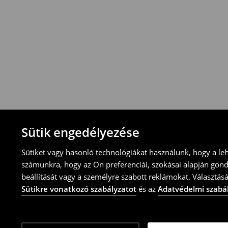
-Magyarországon bármelyik House üzletbe
blokkal/számlával
-online üzleten keresztül
-töltsd ki az online visszaküldési nyomtat
⟶
További tudnivalók
Sütik engedélyezése
Sütiket vagy hasonló technológiákat használunk, hogy a le
számunkra, hogy az Ön preferenciái, szokásai alapján gon
beállítását vagy a személyre szabott reklámokat. Választásá
Sütikre vonatkozó szabályzatot
és az
Adatvédelmi szabá