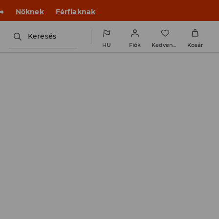
 új outfittel!
Nőknek
Férfiaknak
Keresés
HU
Fiók
Kedvencek
Kosár