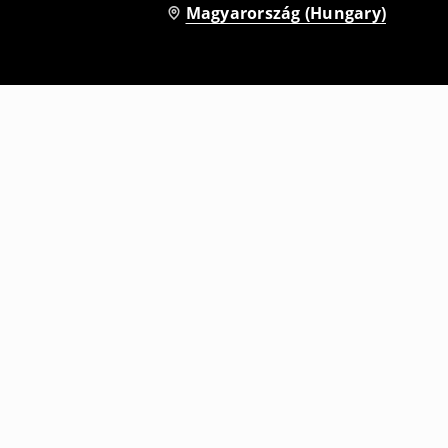
Magyarország (Hungary)
Baggy nadrág
2995
HUF
10995
HUF