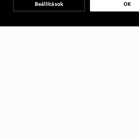
Beállítások
OK
Más vásárlók is választ
Melegítőjogger
Melegítőn
6995
HUF
2995
HUF
8595
HUF
8