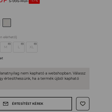
UF
-17%
5 995
HUF
n elérhető)
M
L
XL
at
llanatnyilag nem kapható a webshopban. Válassz
y értesíthessünk, ha a termék újból kapható
ÉRTESÍTÉST KÉREK