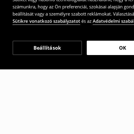
számunkra, hogy az Ön preferenciái, szokásai alapján gon
beállítását vagy a személyre szabott reklámokat. Választásá
Sütikre vonatkozó szabályzatot
és az
Adatvédelmi szabá
Beállítások
OK
Más vásárlók is választ