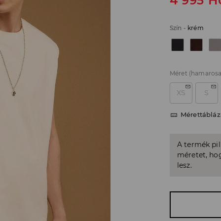
4 995
H
Szín
-
krém
Méret
(hamarosa
XS
S
Mérettábláz
A termék pi
méretet, hog
lesz.