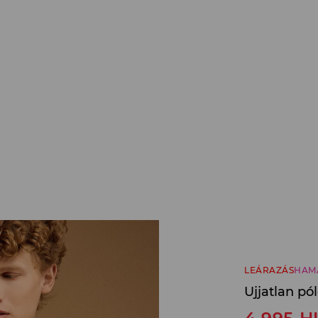
LEÁRAZÁS
HAM
Ujjatlan pó