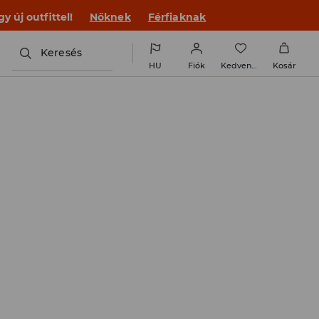
 új outfittel!
Nőknek
Férfiaknak
Keresés
HU
Fiók
Kedvencek
Kosár