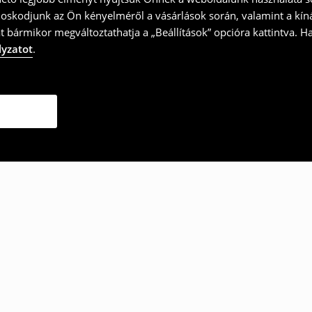
doskodjunk az Ön kényelméről a vásárlások során, valamint a kín
t bármikor megváltoztathatja a „Beállítások” opcióra kattintva. H
lyzatot
.
ották