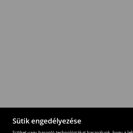
*
A
kiszállítás
ingyenes
12
000
Ft
vagy
a
rendelések
esetén
!
Az
összeg
azonban
vonatkozik
.
⟶
További információ
Visszavételi irányelvek
-Magyarországon bármelyik House üzletbe
blokkal/számlával
-online üzleten keresztül
-töltsd ki az online visszaküldési nyomtat
⟶
További tudnivalók
Sütik engedélyezése
Sütiket vagy hasonló technológiákat használunk, hogy a le