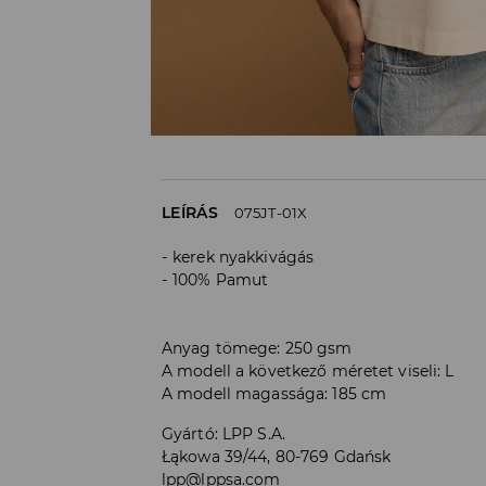
LEÍRÁS
075JT-01X
kerek nyakkivágás
100% Pamut
Anyag tömege: 250 gsm
A modell a következő méretet viseli: L
A modell magassága: 185 cm
Gyártó
:
LPP S.A.
Łąkowa 39/44, 80-769 Gdańsk
lpp@lppsa.com