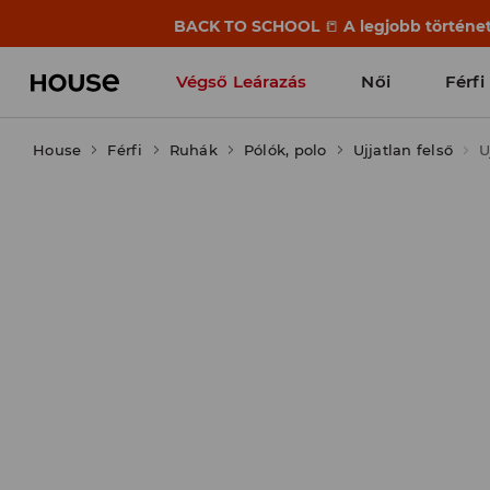
BACK TO SCHOOL
📒
A legjobb történet
Végső Leárazás
Női
Férfi
House
Férfi
Ruhák
Pólók, polo
Ujjatlan felső
U