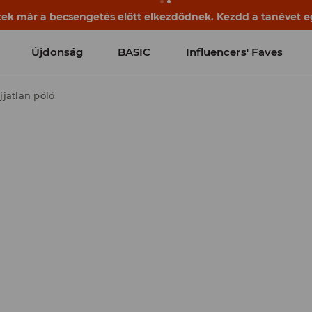
ek már a becsengetés előtt elkezdődnek. Kezdd a tanévet egy
Újdonság
BASIC
Influencers' Faves
jjatlan póló