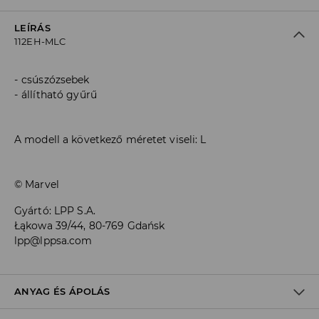
LEÍRÁS
112EH-MLC
csúszózsebek
állítható gyűrű
A modell a következő méretet viseli: L
© Marvel
Gyártó
:
LPP S.A.
Łąkowa 39/44, 80-769 Gdańsk
lpp@lppsa.com
ANYAG ÉS ÁPOLÁS