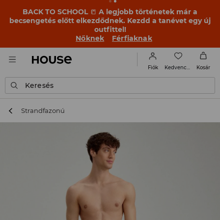
BACK TO SCHOOL
📒
A legjobb történetek már a
becsengetés előtt elkezdődnek. Kezdd a tanévet egy új
outfittel!
Nőknek
Férfiaknak
Kedvencek
Fiók
Kosár
Keresés
Strandfazonú