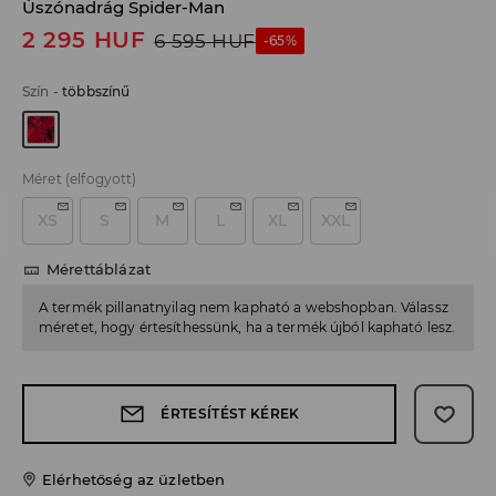
Úszónadrág Spider-Man
2 295
HUF
6 595
HUF
-65%
Szín
-
többszínű
Méret
(elfogyott)
XS
S
M
L
XL
XXL
Mérettáblázat
A termék pillanatnyilag nem kapható a webshopban. Válassz
méretet, hogy értesíthessünk, ha a termék újból kapható lesz.
ÉRTESÍTÉST KÉREK
Elérhetőség az üzletben