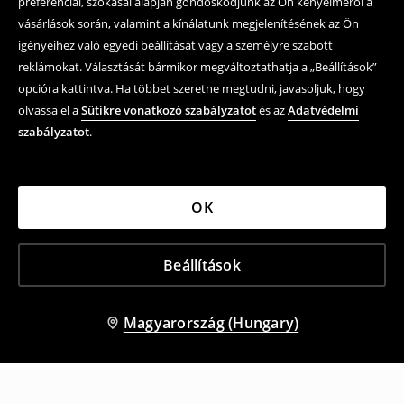
preferenciái, szokásai alapján gondoskodjunk az Ön kényelméről a
vásárlások során, valamint a kínálatunk megjelenítésének az Ön
igényeihez való egyedi beállítását vagy a személyre szabott
reklámokat. Választását bármikor megváltoztathatja a „Beállítások”
opcióra kattintva. Ha többet szeretne megtudni, javasoljuk, hogy
olvassa el a
Sütikre vonatkozó szabályzatot
és az
Adatvédelmi
szabályzatot
.
OK
Beállítások
Magyarország (Hungary)