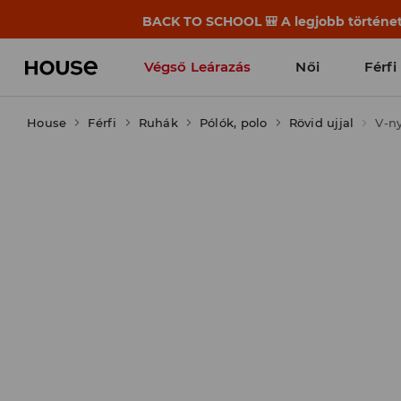
BACK TO SCHOOL 🎒 A legjobb története
Végső Leárazás
Női
Férfi
House
Férfi
Ruhák
Pólók, polo
Rövid ujjal
V-n