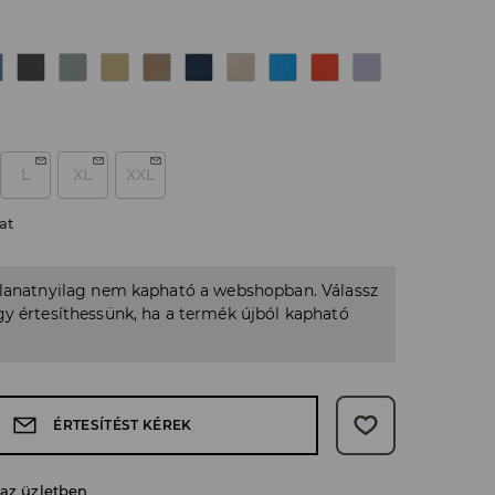
L
XL
XXL
at
llanatnyilag nem kapható a webshopban. Válassz
y értesíthessünk, ha a termék újból kapható
ÉRTESÍTÉST KÉREK
 az üzletben