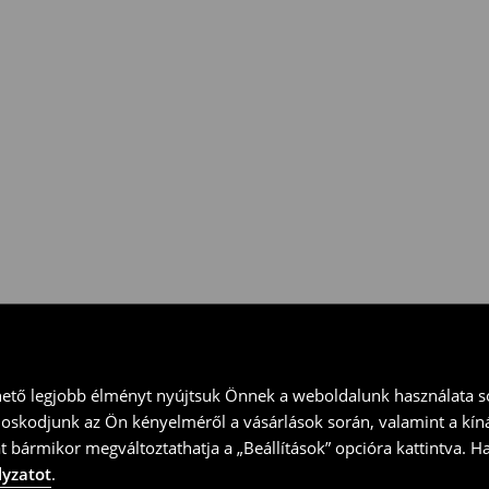
 vidd vissza a terméket
ványt és küld vissza a terméket
hető legjobb élményt nyújtsuk Önnek a weboldalunk használata so
doskodjunk az Ön kényelméről a vásárlások során, valamint a kín
t bármikor megváltoztathatja a „Beállítások” opcióra kattintva. H
lyzatot
.