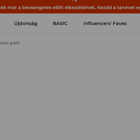
k már a becsengetés előtt elkezdődnek. Kezdd a tanévet egy
Újdonság
BASIC
Influencers' Faves
yakú póló