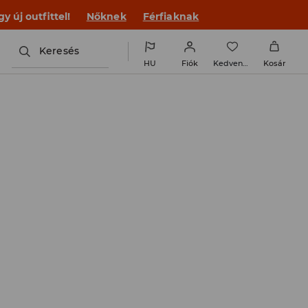
 új outfittel!
Nőknek
Férfiaknak
Keresés
HU
Fiók
Kedvencek
Kosár