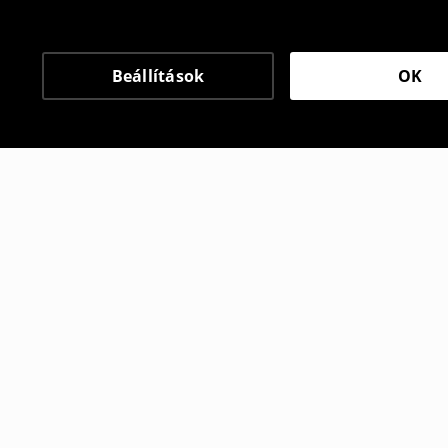
Beállítások
OK
Más vásárlók is választ
Póló mintával
Póló mintá