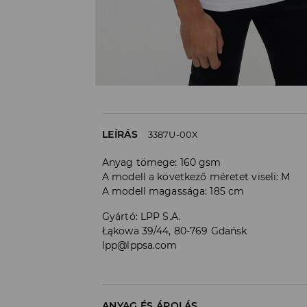
LEÍRÁS
3387U-00X
Anyag tömege: 160 gsm
A modell a következő méretet viseli: M
A modell magassága: 185 cm
Gyártó
:
LPP S.A.
Łąkowa 39/44, 80-769 Gdańsk
lpp@lppsa.com
ANYAG ÉS ÁPOLÁS