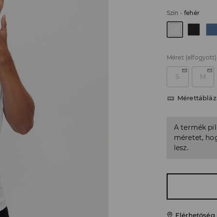
Szín
-
fehér
Méret
(elfogyott)
S
M
Mérettábláz
A termék pi
méretet, hog
lesz.
Elérhetőség