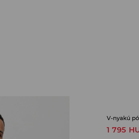
V-nyakú pó
1 795
H