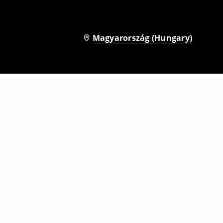
Magyarország (Hungary)
Póló mintával