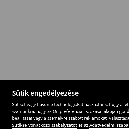
Visszavételi irányelvek
-Magyarországon bármelyik House üzletbe
blokkal/számlával
-online üzleten keresztül
-töltsd ki az online visszaküldési nyomtat
⟶
További tudnivalók
Sütik engedélyezése
Sütiket vagy hasonló technológiákat használunk, hogy a le
számunkra, hogy az Ön preferenciái, szokásai alapján gon
beállítását vagy a személyre szabott reklámokat. Választásá
Sütikre vonatkozó szabályzatot
és az
Adatvédelmi szabá