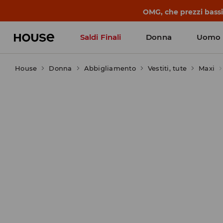
OMG, che prezzi bassi!
Saldi Finali
Donna
Uomo
House
Donna
Abbigliamento
Vestiti, tute
Maxi