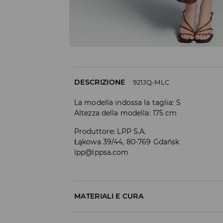
DESCRIZIONE
921JQ-MLC
La modella indossa la taglia: S
Altezza della modella: 175 cm
Produttore
:
LPP S.A.
Łąkowa 39/44, 80-769 Gdańsk
lpp@lppsa.com
MATERIALI E CURA