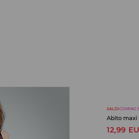
SALDI
COMING 
Abito maxi
12,99
E