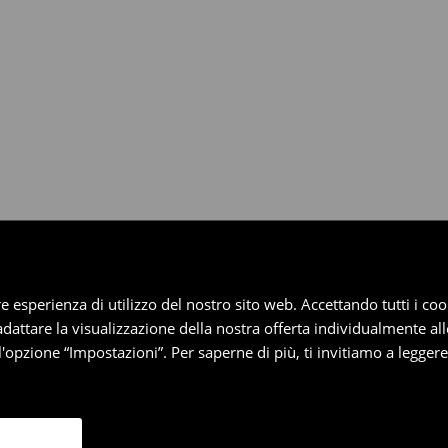
dotti entro 30 giorni attraverso
pplica ai pagamenti differiti).
iore esperienza di utilizzo del nostro sito web. Accettando tutti i 
 adattare la visualizzazione della nostra offerta individualmente al
'opzione “Impostazioni”. Per saperne di più, ti invitiamo a legger