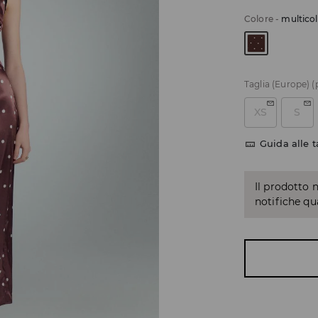
Colore
-
multico
Taglia (Europe)
(
XS
S
Guida alle t
Il prodotto 
notifiche q