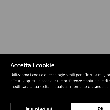
Fino a 40 EUR –
4.99 EUR
Da 40 EUR –
Gratuita
⟶
Scopri di più
Politica di reso
È possibile restituire gratuitamente i pro
metodi di restituzione selezionati (non si a
Informazioni dettagliate su resi
Accetta i cookie
Utilizziamo i cookie o tecnologie simili per offrirti la migl
effettui acquisti in base alle tue preferenze e abitudini e di
modificare la tua scelta in qualsiasi momento cliccando sull
Impostazioni
OK