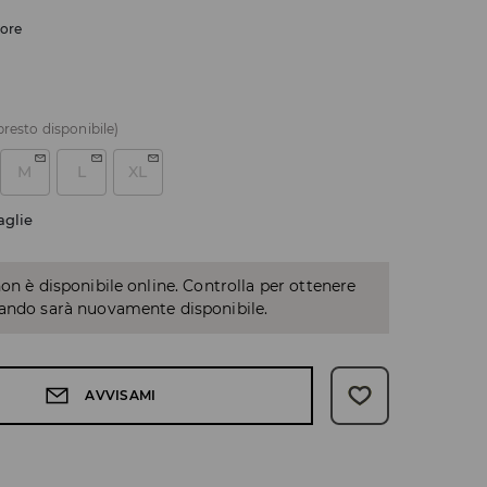
lore
presto disponibile)
M
L
XL
aglie
non è disponibile online. Controlla per ottenere
uando sarà nuovamente disponibile.
AVVISAMI