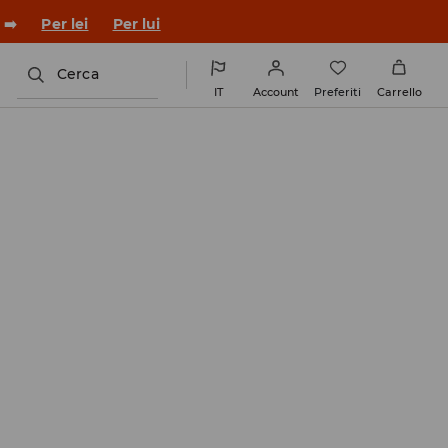
 ➡️
Per lei
Per lui
Cerca
IT
Account
Preferiti
Carrello