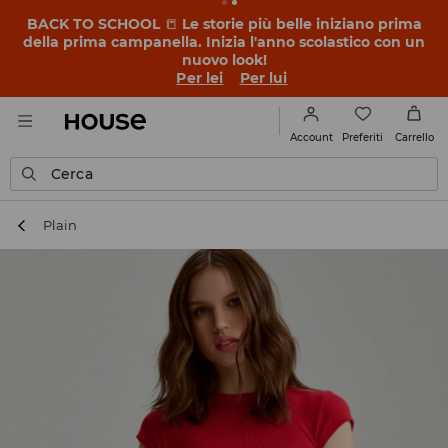
BACK TO SCHOOL
📒
Le storie più belle iniziano prima
della prima campanella. Inizia l'anno scolastico con un
nuovo look!
Per lei
Per lui
Preferiti
Account
Carrello
Cerca
Plain