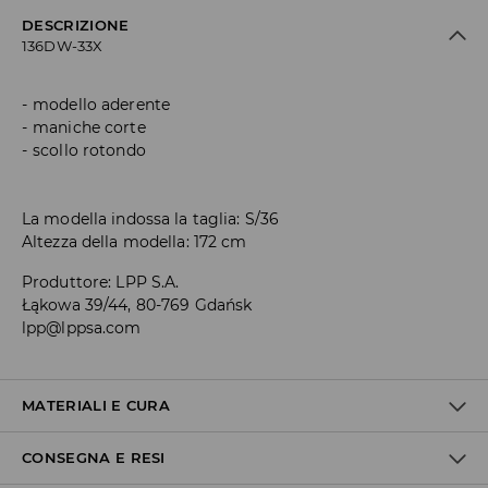
DESCRIZIONE
136DW-33X
modello aderente
maniche corte
scollo rotondo
La modella indossa la taglia: S/36
Altezza della modella: 172 cm
Produttore
:
LPP S.A.
Łąkowa 39/44, 80-769 Gdańsk
lpp@lppsa.com
MATERIALI E CURA
CONSEGNA E RESI
1° TESSUTO
:
95% COTONE, 5% ELASTAN