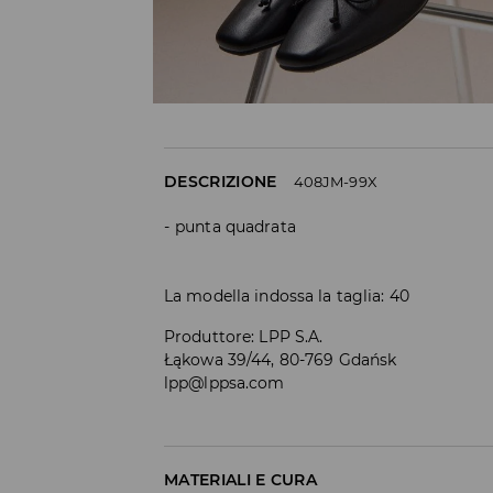
DESCRIZIONE
408JM-99X
punta quadrata
La modella indossa la taglia: 40
Produttore
:
LPP S.A.
Łąkowa 39/44, 80-769 Gdańsk
lpp@lppsa.com
MATERIALI E CURA