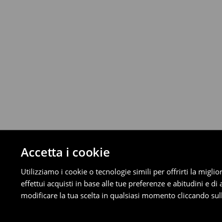
Da 40 EUR –
Gratuita
Corriere (4 - 9 giorni lavorativi):
Fino a 40 EUR –
4.99 EUR
Da 40 EUR –
Gratuita
⟶
Scopri di più
Politica di reso
È possibile restituire gratuitamente i pro
metodi di restituzione selezionati (non si a
Informazioni dettagliate su resi
Accetta i cookie
Utilizziamo i cookie o tecnologie simili per offrirti la migl
effettui acquisti in base alle tue preferenze e abitudini e di
modificare la tua scelta in qualsiasi momento cliccando sull