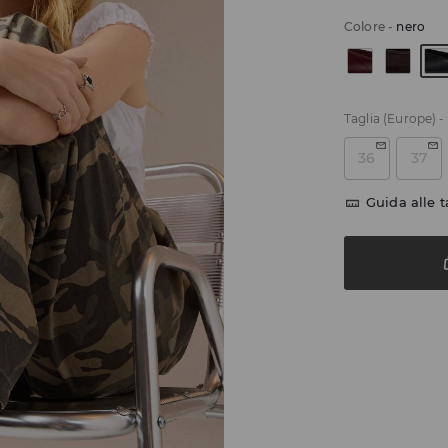
Colore
-
nero
Taglia (Europe)
-
36
37
Guida alle t