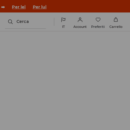
 ➡️
Per lei
Per lui
Cerca
IT
Account
Preferiti
Carrello