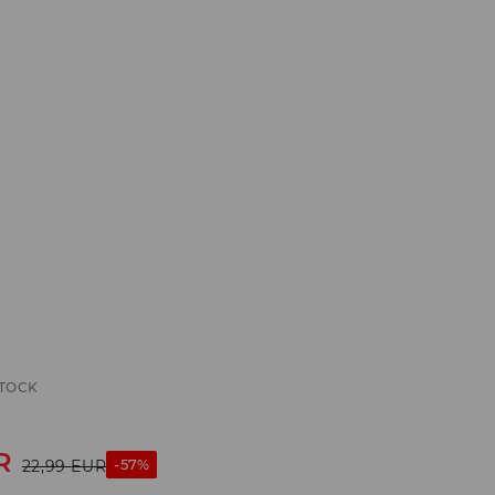
STOCK
R
-57%
22,99
EUR