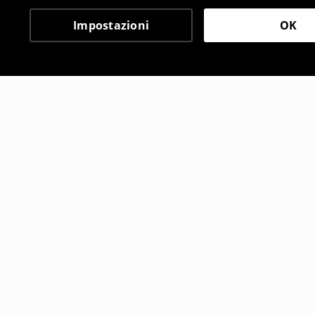
Impostazioni
OK
Altri clienti hanno sce
Ballerine
Ballerine
9
,
99
EUR
35
,
99
EUR
22,99
EUR