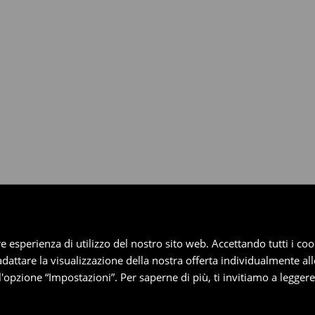
dotti entro 30 giorni attraverso
pplica ai pagamenti differiti).
iore esperienza di utilizzo del nostro sito web. Accettando tutti i 
 adattare la visualizzazione della nostra offerta individualmente al
'opzione “Impostazioni”. Per saperne di più, ti invitiamo a legger