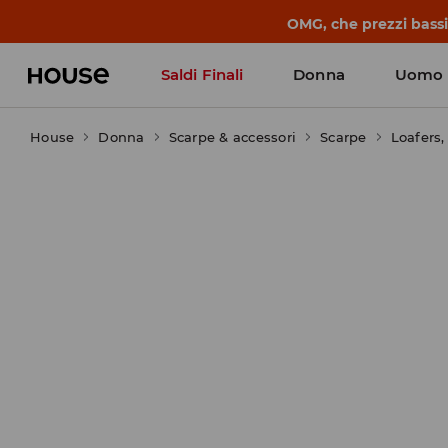
OMG, che prezzi bassi!
Saldi Finali
Donna
Uomo
House
Donna
Scarpe & accessori
Scarpe
Loafers,