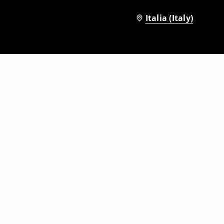
Italia (Italy)
Abito mini
12
,
99
EUR
29,99
EUR