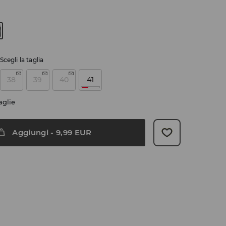
Scegli la taglia
38
39
40
41
aglie
Aggiungi
-
9,99
EUR